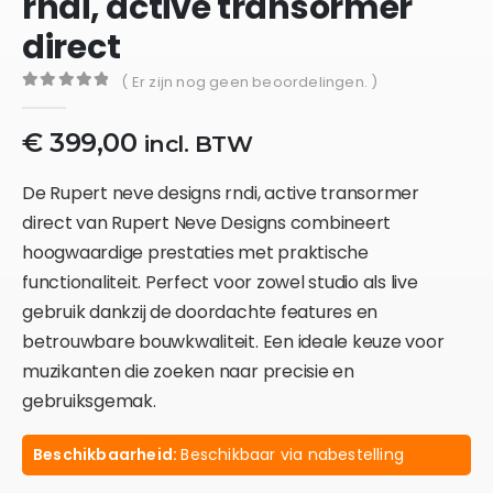
rndi, active transormer
direct
( Er zijn nog geen beoordelingen. )
0
out of 5
€
399,00
incl. BTW
De Rupert neve designs rndi, active transormer
direct van Rupert Neve Designs combineert
hoogwaardige prestaties met praktische
functionaliteit. Perfect voor zowel studio als live
gebruik dankzij de doordachte features en
betrouwbare bouwkwaliteit. Een ideale keuze voor
muzikanten die zoeken naar precisie en
gebruiksgemak.
Beschikbaarheid:
Beschikbaar via nabestelling