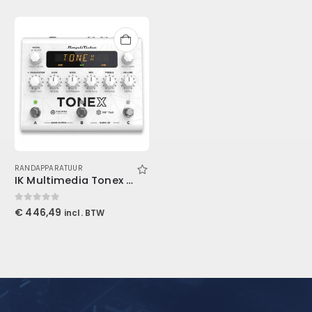
RANDAPPARATUUR
IK Multimedia Tonex Pedal White
0
out of 5
€
446,49
incl. BTW