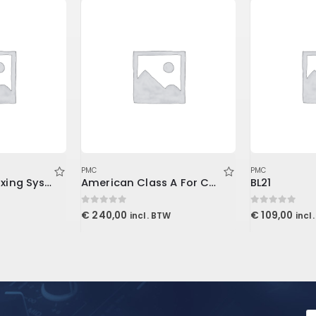
PMC
PMC
Console1 MK3 Mixing System Stand
American Class A For Console1
BL21
0
out of 5
0
out of 5
€
240,00
€
109,00
incl. BTW
incl