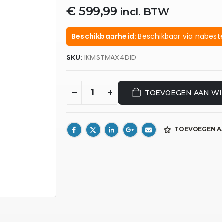
€
599,99
incl. BTW
Beschikbaarheid:
Beschikbaar via nabeste
SKU:
IKMSTMAX4DID
TOEVOEGEN AAN W
TOEVOEGEN A