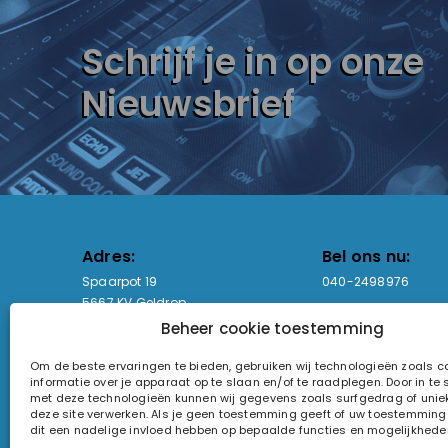
Schrijf je in op onze
Nieuwsbrief
Adres:
Bel ons nu:
Spaarpot 19
040-2498976
5667 KV Geldrop
Beheer cookie toestemming
Email-adres:
Openingstijden
Om de beste ervaringen te bieden, gebruiken wij technologieën zoals 
sales@lightandsound.store
Ma - Vr: 09:00-17:00
informatie over je apparaat op te slaan en/of te raadplegen. Door in t
Za: Enkel op afspra
met deze technologieën kunnen wij gegevens zoals surfgedrag of uniek
deze site verwerken. Als je geen toestemming geeft of uw toestemming i
KvK-nummer: 60857196
dit een nadelige invloed hebben op bepaalde functies en mogelijkhede
Btw-nummer: NL854090368B01