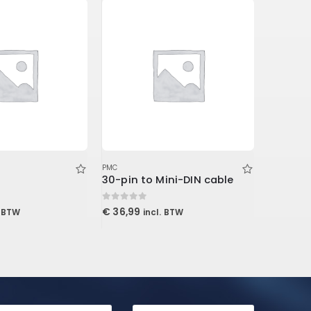
PMC
PMC
30-pin to Mini-DIN cable
Wooden
0
out of 5
0
out of 5
€
36,99
€
219,00
. BTW
incl. BTW