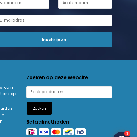
Zoeken op deze website
owroom
t ons op
Zoeken
aarden
ie
Betaalmethoden
en