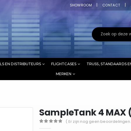
SHOWROOM
CONTACT
LS EN DISTRIBUTEURS
FLIGHTCASES
TRUSS, STANDAARDS E
MERKEN
SampleTank 4 MAX 
( Er zijn nog geen beoordelingen.
0
out of 5