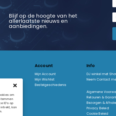
Blijf op de hoogte van het
allerlaatste nieuws en
aanbiedingen.
Account
Info
Mijn Account
DJ winkel met Sh
Mijn Wishlist
Neem Contact me
Bestelgeschiedenis
:
Algemene Voorw
cookies om
Retouren & Garant
e stemmen
ak
Bezorgen & Afhal
e ID's op
ntrekt, kan
Privacy Beleid
n.
Cookie Beleid