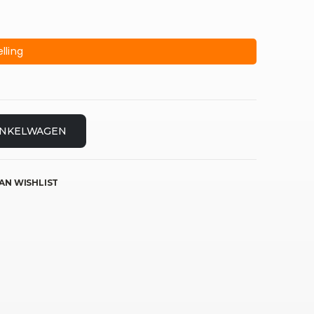
lling
INKELWAGEN
AN WISHLIST