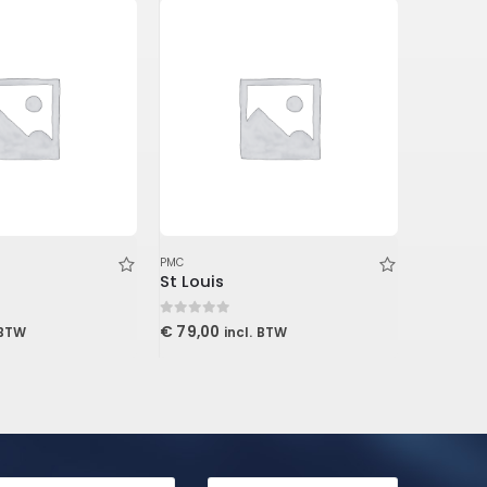
PMC
PMC
St Louis
0
out of 5
0
out of 5
€
79,00
€
240,0
 BTW
incl. BTW