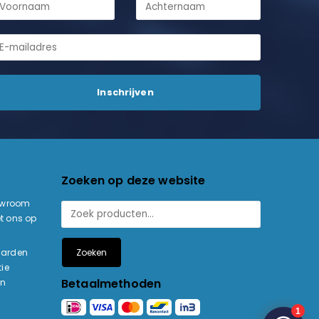
Zoeken op deze website
owroom
t ons op
Zoeken
aarden
ie
Betaalmethoden
en