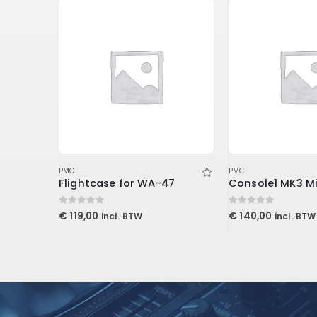
PMC
PMC
Auralex 2 inch Studiofoam-T
Flightcase for WA-47
0
out of 5
0
out of 5
€
119,00
€
140,00
incl. BTW
incl. BTW