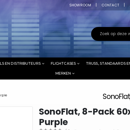
SHOWROOM
CONTACT
LS EN DISTRIBUTEURS
FLIGHTCASES
TRUSS, STANDAARDS E
MERKEN
SonoFlat
rple
SonoFlat, 8-Pack 6
Purple