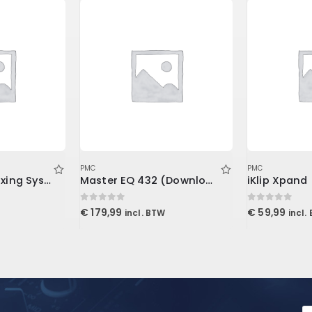
PMC
PMC
Console1 MK3 Mixing System Stand
Master EQ 432 (Download)
iKlip Xpand
0
out of 5
0
out of 5
€
179,99
€
59,99
incl. BTW
incl.