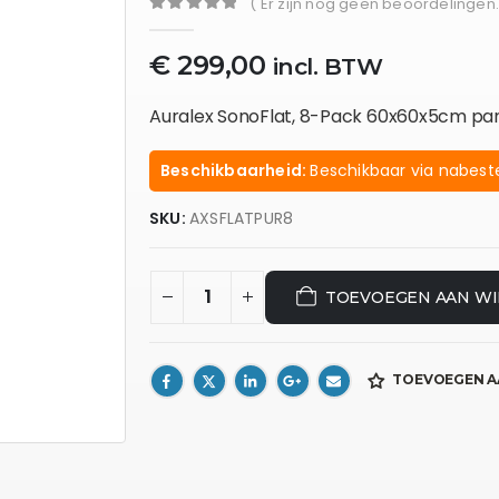
( Er zijn nog geen beoordelingen.
0
out of 5
€
299,00
incl. BTW
Auralex SonoFlat, 8-Pack 60x60x5cm pan
Beschikbaarheid:
Beschikbaar via nabeste
SKU:
AXSFLATPUR8
TOEVOEGEN AAN W
TOEVOEGEN A