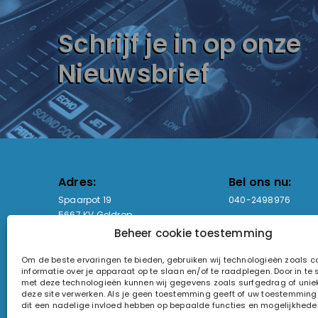
Schrijf je in op onze
Nieuwsbrief
Adres:
Bel ons nu:
Spaarpot 19
040-2498976
5667 KV Geldrop
Beheer cookie toestemming
Email-adres:
Openingstijden
Om de beste ervaringen te bieden, gebruiken wij technologieën zoals 
sales@lightandsound.store
Ma - Vr: 09:00-17:00
informatie over je apparaat op te slaan en/of te raadplegen. Door in t
Za: Enkel op afspra
met deze technologieën kunnen wij gegevens zoals surfgedrag of uniek
deze site verwerken. Als je geen toestemming geeft of uw toestemming i
KvK-nummer: 60857196
dit een nadelige invloed hebben op bepaalde functies en mogelijkhede
Btw-nummer: NL854090368B01