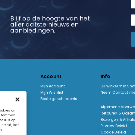
Blijf op de hoogte van het
allerlaatste nieuws en
aanbiedingen.
Account
Info
Mijn Account
DJ winkel met Sh
Mijn Wishlist
Neem Contact me
Bestelgeschiedenis
:
Algemene Voorw
cookies om
Retouren & Garant
e stemmen
ak
Bezorgen & Afhal
e ID's op
ntrekt, kan
Privacy Beleid
n.
Cookie Beleid