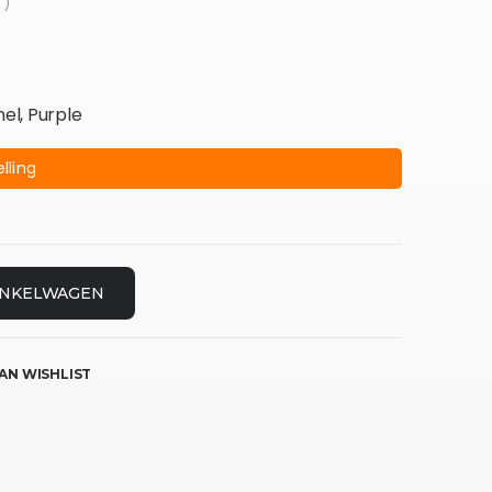
 )
el, Purple
lling
INKELWAGEN
AN WISHLIST