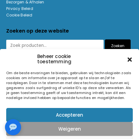
Bezorgen & Afhalen
Privacy Beleid
Cookie Beleid
Zoeken op deze website
Zoeken
Beheer cookie
toestemming
Betaalmethoden
Om de beste ervaringen te bieden, gebruiken wij technologieën zoals
cookies om informatie over je apparaat op te slaan en/of te
raadplegen. Door in te stemmen met deze technologieën kunnen wij
gegevens zoals surfgedrag of unieke ID's op deze site verwerken. Als
je geen toestemming geeft of uw toestemming intrekt, kan dit een
nadelige invloed hebben op bepaalde functies en mogelijkheden.
© 2026 Light and Sound Factory. Alle rechten voorbehouden.
Accepteren
Pixiefied by
Weigeren
Volg ons op