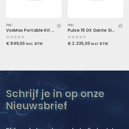
PMC
PMC
VoxMax Portable Kit 2-ProMax V2, 1-Mudguard V2, 2-Stand Mount LENRD
Pulse 16 DX Dante Singlemode
0
out of 5
0
out of 5
€
849,00
€
2.335,00
incl. BTW
incl. BTW
Schrijf je in op onze
Nieuwsbrief