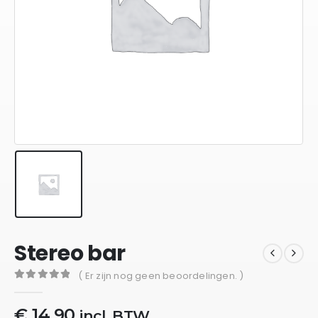
Stereo bar
( Er zijn nog geen beoordelingen. )
0
out of 5
€
14,90
incl. BTW