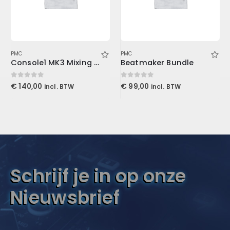
PMC
PMC
Console1 MK3 Mixing System Stand
Beatmaker Bundle
0
out of 5
0
out of 5
€
140,00
€
99,00
incl. BTW
incl. BTW
Schrijf je in op onze
Nieuwsbrief