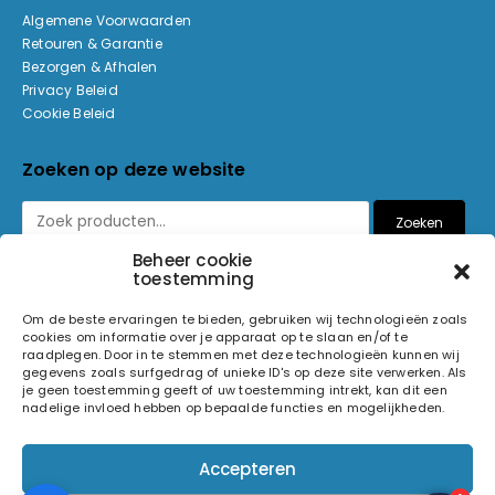
Algemene Voorwaarden
Retouren & Garantie
Bezorgen & Afhalen
Privacy Beleid
Cookie Beleid
Zoeken op deze website
Zoeken
Beheer cookie
toestemming
Betaalmethoden
Om de beste ervaringen te bieden, gebruiken wij technologieën zoals
cookies om informatie over je apparaat op te slaan en/of te
raadplegen. Door in te stemmen met deze technologieën kunnen wij
gegevens zoals surfgedrag of unieke ID's op deze site verwerken. Als
je geen toestemming geeft of uw toestemming intrekt, kan dit een
nadelige invloed hebben op bepaalde functies en mogelijkheden.
© 2026 Light and Sound Factory. Alle rechten voorbehouden.
Accepteren
Pixiefied by