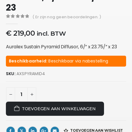
23
( Er zijn nog geen beoordelingen. )
0
out of 5
€
219,00
incl. BTW
Auralex Sustain Pyramid Diffusor, 6/” x 23.75/” x 23
Beschikbaarheid:
Beschikbaar via nabestelling
SKU:
AXSPYRAMID4
TOEVOEGEN AAN WINKELWAGEN
TOEVOEGEN AAN WISHLIST