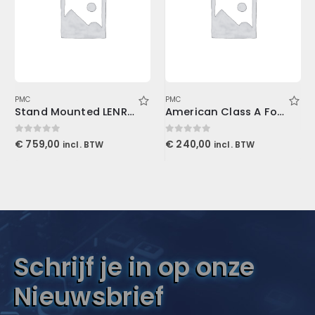
PMC
PMC
Stand Mounted LENRD Bass Trap, 4-Pack 30x30x121cm
American Class A For Console1
0
out of 5
0
out of 5
€
759,00
€
240,00
incl. BTW
incl. BTW
Schrijf je in op onze
Nieuwsbrief