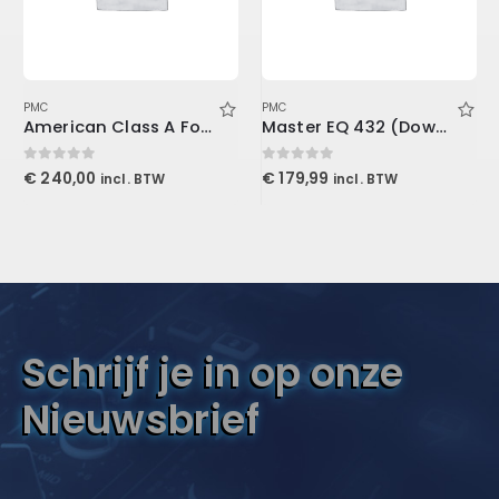
PMC
PMC
American Class A For Console1
Master EQ 432 (Download)
0
out of 5
0
out of 5
€
240,00
€
179,99
incl. BTW
incl. BTW
Schrijf je in op onze
Nieuwsbrief