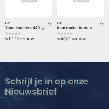
PMC
PMC
Tape Machine 440 (Download)
Beatmaker Bundle
0
out of 5
0
out of 5
€
119,99
€
99,00
incl. BTW
incl. BTW
Schrijf je in op onze
Nieuwsbrief