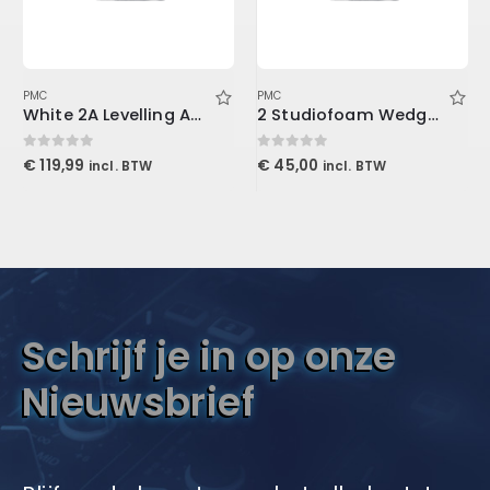
PMC
PMC
White 2A Levelling Amplifier (Download)
2 Studiofoam Wedge, 2/”x2’x4′ panel, Purple
0
out of 5
0
out of 5
€
119,99
€
45,00
incl. BTW
incl. BTW
Schrijf je in op onze
Nieuwsbrief