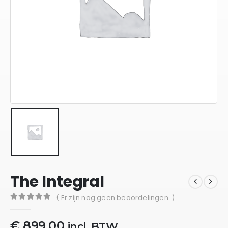
The Integral
( Er zijn nog geen beoordelingen. )
0
out of 5
€
899,00
incl. BTW