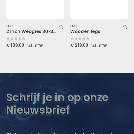
PMC
PMC
2 inch Wedgies 30x30x5cm, Purple
Wooden legs
0
out of 5
0
out of 5
€
139,00
€
219,00
incl. BTW
incl. BTW
Schrijf je in op onze
Nieuwsbrief