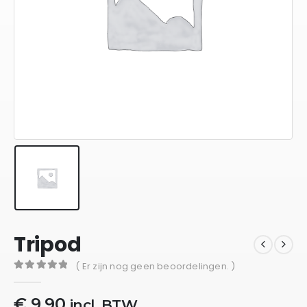
Tripod
( Er zijn nog geen beoordelingen. )
0
out of 5
€
9,90
incl. BTW