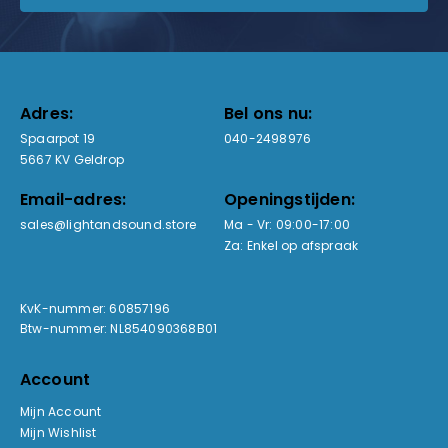
Adres:
Bel ons nu:
Spaarpot 19
040-2498976
5667 KV Geldrop
Email-adres:
Openingstijden:
sales@lightandsound.store
Ma - Vr: 09:00-17:00
Za: Enkel op afspraak
KvK-nummer: 60857196
Btw-nummer: NL854090368B01
Account
Mijn Account
Mijn Wishlist