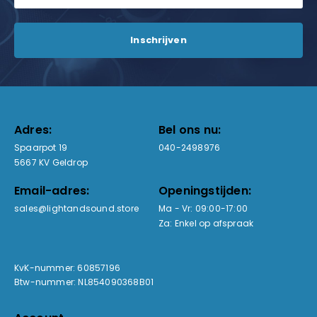
Adres:
Bel ons nu:
Spaarpot 19
040-2498976
5667 KV Geldrop
Email-adres:
Openingstijden:
sales@lightandsound.store
Ma - Vr: 09:00-17:00
Za: Enkel op afspraak
KvK-nummer: 60857196
Btw-nummer: NL854090368B01