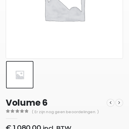
Volume 6
( Er zijn nog geen beoordelingen. )
0
out of 5
€
1.080,00
incl. BTW