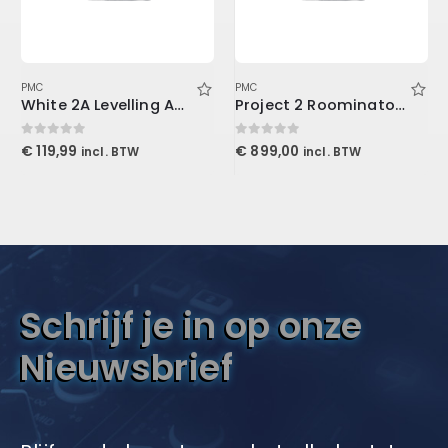
PMC
PMC
White 2A Levelling Amplifier (Download)
Project 2 Roominator Kit Burgundy
0
out of 5
0
out of 5
€
119,99
€
899,00
incl. BTW
incl. BTW
Schrijf je in op onze
Nieuwsbrief