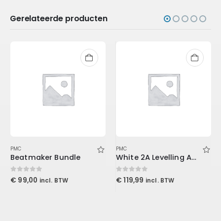
Gerelateerde producten
PMC
PMC
Beatmaker Bundle
White 2A Levelling Amplifier (Download)
0
out of 5
0
out of 5
€
99,00
€
119,99
incl. BTW
incl. BTW