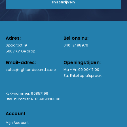
Adres:
Bel ons nu:
Spaarpot 19
040-2498976
5667 KV Geldrop
Email-adres:
Openingstijden:
sales@lightandsound.store
Ma - Vr: 09:00-17:00
Za: Enkel op afspraak
KvK-nummer: 60857196
Btw-nummer: NL854090368B01
Account
Mijn Account