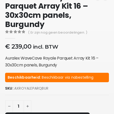
Parquet Array Kit 16 –
30x30cm panels,
Burgundy
( Er zijn nog geen beoordelingen. )
0
out of 5
€
239,00
incl. BTW
Auralex WaveCave Royale Parquet Array Kit 16 –
30x30cm panels, Burgundy
Beschikbaarheid:
Beschikbaar via nabestelling
SKU:
AXROYALEPARQBUR