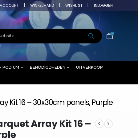
ACCOUNT
WINKELMAND
WISHLIST
INLOGGEN
0
N PODIUM
BENODIGDHEDEN
UITVERKOOP
y Kit 16 – 30x30cm panels, Purple
quet Array Kit 16 –
rple