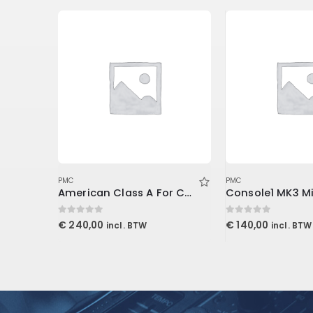
PMC
PMC
Auralex 2 inch Studiofoam-T
American Class A For Console1
0
out of 5
0
out of 5
€
240,00
€
140,00
incl. BTW
incl. BTW