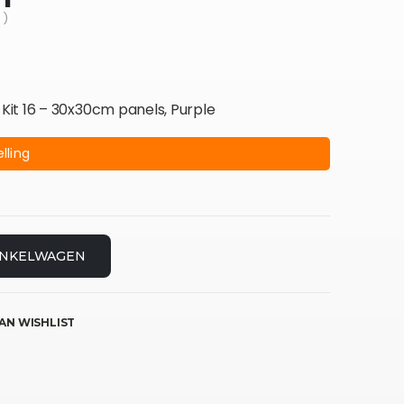
 )
it 16 – 30x30cm panels, Purple
lling
INKELWAGEN
AN WISHLIST