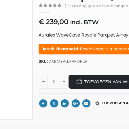
( Er zijn nog geen beoordelingen.
0
out of 5
€
239,00
incl. BTW
Auralex WaveCave Royale Parquet Array K
Beschikbaarheid:
Beschikbaar via nabeste
SKU:
AXROYALEPARQPUR
TOEVOEGEN AAN W
TOEVOEGEN A