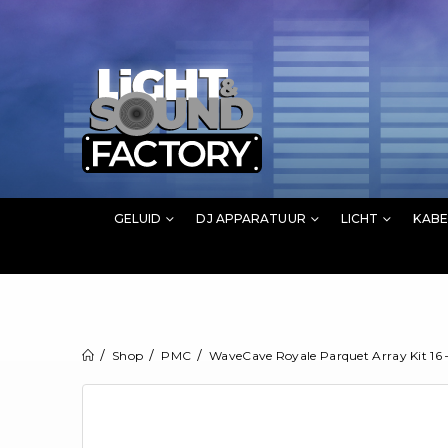
GELUID
DJ APPARATUUR
LICHT
KABE
Shop
PMC
WaveCave Royale Parquet Array Kit 16