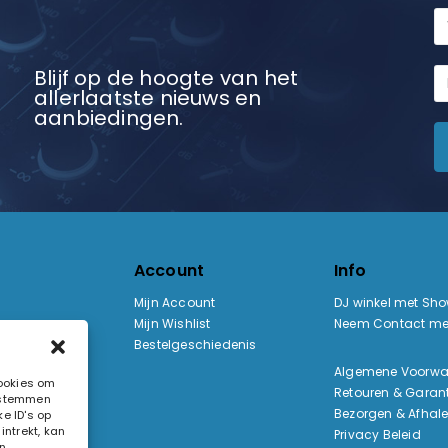
Blijf op de hoogte van het
allerlaatste nieuws en
aanbiedingen.
Account
Info
Mijn Account
DJ winkel met Sh
Mijn Wishlist
Neem Contact me
Bestelgeschiedenis
:
Algemene Voorw
cookies om
Retouren & Garant
e stemmen
ak
Bezorgen & Afhal
e ID's op
ntrekt, kan
Privacy Beleid
n.