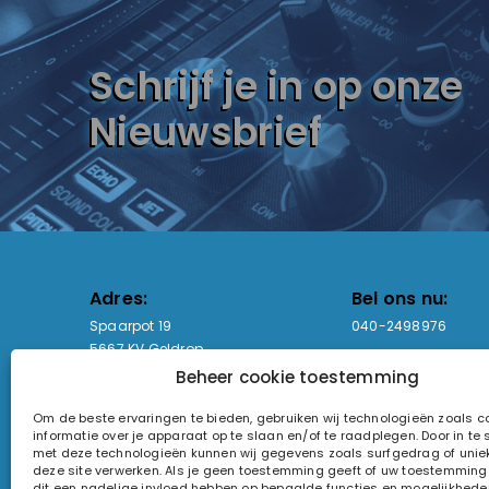
Schrijf je in op onze
Nieuwsbrief
Adres:
Bel ons nu:
Spaarpot 19
040-2498976
5667 KV Geldrop
Beheer cookie toestemming
Email-adres:
Openingstijden
Om de beste ervaringen te bieden, gebruiken wij technologieën zoals 
sales@lightandsound.store
Ma - Vr: 09:00-17:00
informatie over je apparaat op te slaan en/of te raadplegen. Door in t
Za: Enkel op afspra
met deze technologieën kunnen wij gegevens zoals surfgedrag of uniek
deze site verwerken. Als je geen toestemming geeft of uw toestemming i
KvK-nummer: 60857196
dit een nadelige invloed hebben op bepaalde functies en mogelijkhede