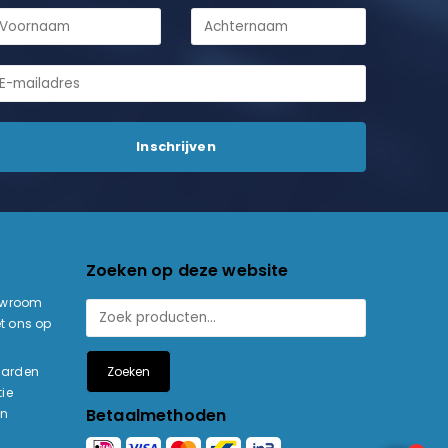
Zoeken op deze website
owroom
t ons op
Zoeken
aarden
ie
Betaalmethoden
en