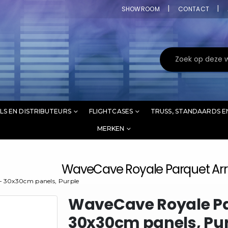
SHOWROOM
CONTACT
LS EN DISTRIBUTEURS
FLIGHTCASES
TRUSS, STANDAARDS E
MERKEN
WaveCave Royale Parquet Arra
 – 30x30cm panels, Purple
WaveCave Royale Par
30x30cm panels, Pu