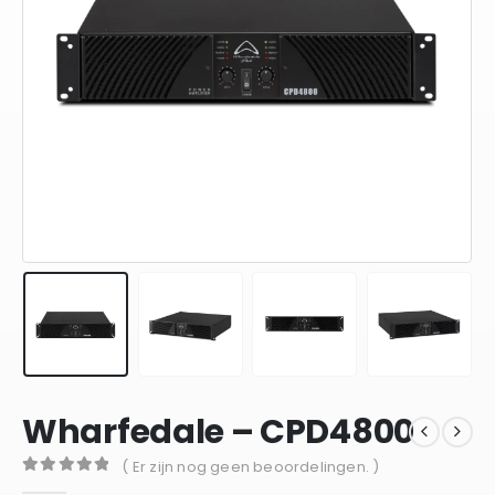
Wharfedale – CPD4800
( Er zijn nog geen beoordelingen. )
0
out of 5