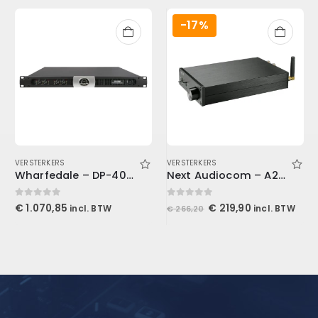
-17%
VERSTERKERS
VERSTERKERS
Wharfedale – DP-4035
Next Audiocom – A200
0
out of 5
0
out of 5
Oorspronkelijke
Huidige
€
1.070,85
€
219,90
incl. BTW
incl. BTW
€
266,20
prijs
prijs
was:
is:
€ 266,20.
€ 219,90.