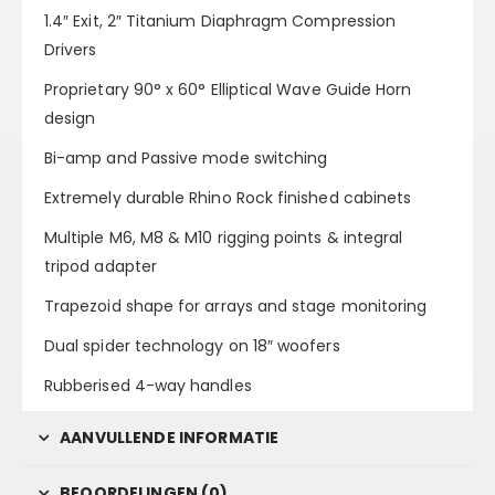
1.4″ Exit, 2″ Titanium Diaphragm Compression
Drivers
Proprietary 90° x 60° Elliptical Wave Guide Horn
design
Bi-amp and Passive mode switching
Extremely durable Rhino Rock finished cabinets
Multiple M6, M8 & M10 rigging points & integral
tripod adapter
Trapezoid shape for arrays and stage monitoring
Dual spider technology on 18″ woofers
Rubberised 4-way handles
AANVULLENDE INFORMATIE
BEOORDELINGEN (0)