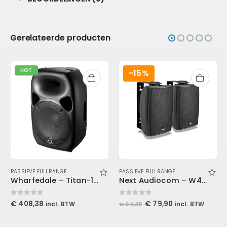
Gerelateerde producten
HOT
-15%
PASSIEVE FULLRANGE
PASSIEVE FULLRANGE
Wharfedale – Titan-12Z
Next Audiocom – W4 black (pair)
0
out of 5
0
out of 5
Oorspronkelijke
Huidige
€
408,38
€
79,90
incl. BTW
incl. BTW
€
94,38
prijs
prijs
was:
is:
€ 94,38.
€ 79,90.