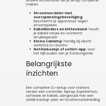
Andere accessoires die je setup completer
maken:
Stroomverdeler met
overspanningsbeveiliging
:
beschermt je apparatuur tegen
stroompieken
Kabelbinders en klittenband
: houdt
je kabels netjes en voorkomt
struikelgevaar
Kleine zaklamp
: handig bij slecht
verlichte DJ-booths
Notitieboekje of setlist-app
: voor
het bijhouden van je trackvolgorde
Belangrijkste
inzichten
Een complete DJ-setup voor starters
vereist een controller, laptop, koptelefoon,
software en kabels, aangevuld met een
solide backup-plan en locatievoorbereiding.