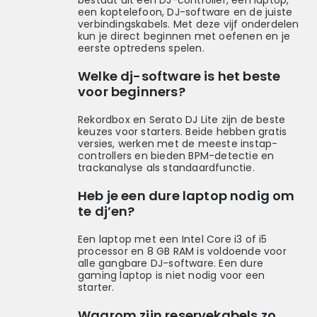
bestaat uit een DJ-controller, een laptop,
een koptelefoon, DJ-software en de juiste
verbindingskabels. Met deze vijf onderdelen
kun je direct beginnen met oefenen en je
eerste optredens spelen.
Welke dj-software is het beste
voor beginners?
Rekordbox en Serato DJ Lite zijn de beste
keuzes voor starters. Beide hebben gratis
versies, werken met de meeste instap-
controllers en bieden BPM-detectie en
trackanalyse als standaardfunctie.
Heb je een dure laptop nodig om
te dj’en?
Een laptop met een Intel Core i3 of i5
processor en 8 GB RAM is voldoende voor
alle gangbare DJ-software. Een dure
gaming laptop is niet nodig voor een
starter.
Waarom zijn reservekabels zo