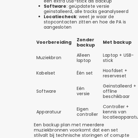
een extra USB-stick als backup
Software
: geüpdatete versie
geïnstalleerd, alle tracks geanalyseerd
Locatiecheck
: weet je waar de
stopcontacten zitten en hoe de PA is
aangesloten
Zonder
Voorbereiding
Met backup
backup
Alleen
Laptop + USB-
Muziekbron
laptop
stick
Hoofdset +
Kabelset
Één set
reserveset
Geïnstalleerd +
Eén
Software
offline
versie
beschikbaar
Controller +
Eigen
Apparatuur
kennis van
controller
locatieapparat
Een backup plan met meerdere
muziekbronnen voorkomt dat een set
stilvalt bij technische storingen of corrupte