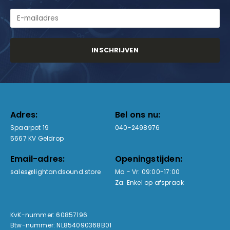
Adres:
Bel ons nu:
Spaarpot 19
040-2498976
5667 KV Geldrop
Email-adres:
Openingstijden:
sales@lightandsound.store
Ma - Vr: 09:00-17:00
Za: Enkel op afspraak
KvK-nummer: 60857196
Btw-nummer: NL854090368B01