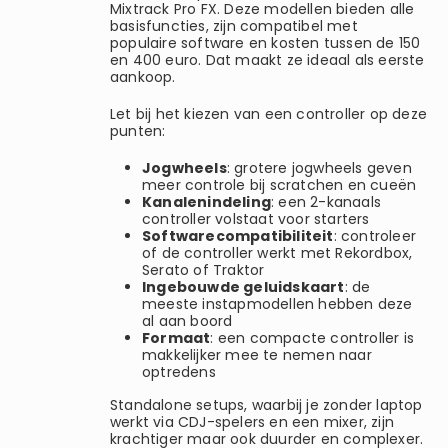
Mixtrack Pro FX. Deze modellen bieden alle
basisfuncties, zijn compatibel met
populaire software en kosten tussen de 150
en 400 euro. Dat maakt ze ideaal als eerste
aankoop.
Let bij het kiezen van een controller op deze
punten:
Jogwheels
: grotere jogwheels geven
meer controle bij scratchen en cueën
Kanalenindeling
: een 2-kanaals
controller volstaat voor starters
Softwarecompatibiliteit
: controleer
of de controller werkt met Rekordbox,
Serato of Traktor
Ingebouwde geluidskaart
: de
meeste instapmodellen hebben deze
al aan boord
Formaat
: een compacte controller is
makkelijker mee te nemen naar
optredens
Standalone setups, waarbij je zonder laptop
werkt via CDJ-spelers en een mixer, zijn
krachtiger maar ook duurder en complexer.