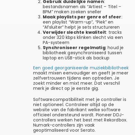
Gebruik duidelijke namen
:
bestandsnamen als “Artiest – Titel –
BPM” maken zoeken sneller
Maak playlists per genre of sfeer
:
een playlist “Warm-up”, “Piek” en
“Afsluiter” helpt je sets structureren
Verwijder slechte kwaliteit
: tracks
onder 320 kbps klinken slecht via een
PA-systeem
Synchroniseer regelmatig
: houd je
bibliotheek gesynchroniseerd tussen
laptop en USB-stick als backup
Een goed georganiseerde muziekbibliotheek
maakt mixen eenvoudiger en geeft je meer
zelfvertrouwen tijdens een optreden. Je
zoekt minder en mixt meer. Dat verschil
merk je direct op je eerste gig.
Softwarecompatibiliteit met je controller is
niet optioneel. Controleer altijd op de
website van de fabrikant welke software
officieel ondersteund wordt. Pioneer DDJ-
controllers werken het best met Rekordbox.
Numark-controllers zijn vaak
geoptimaliseerd voor Serato.