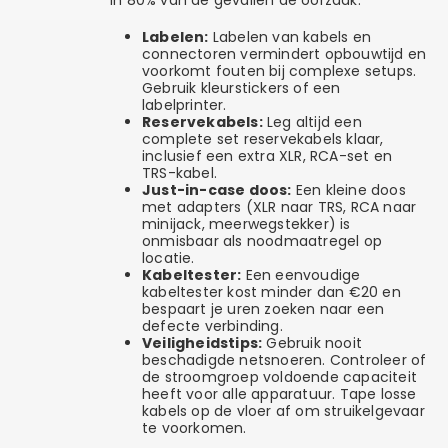
in 80% van de gevallen de oorzaak.
Labelen:
Labelen van kabels en
connectoren vermindert opbouwtijd en
voorkomt fouten bij complexe setups.
Gebruik kleurstickers of een
labelprinter.
Reservekabels:
Leg altijd een
complete set reservekabels klaar,
inclusief een extra XLR, RCA-set en
TRS-kabel.
Just-in-case doos:
Een kleine doos
met adapters (XLR naar TRS, RCA naar
minijack, meerwegstekker) is
onmisbaar als noodmaatregel op
locatie.
Kabeltester:
Een eenvoudige
kabeltester kost minder dan €20 en
bespaart je uren zoeken naar een
defecte verbinding.
Veiligheidstips:
Gebruik nooit
beschadigde netsnoeren. Controleer of
de stroomgroep voldoende capaciteit
heeft voor alle apparatuur. Tape losse
kabels op de vloer af om struikelgevaar
te voorkomen.