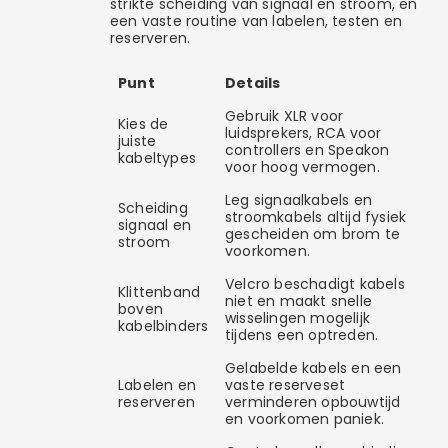
strikte scheiding van signaal en stroom, en
een vaste routine van labelen, testen en
reserveren.
Punt
Details
Gebruik XLR voor
Kies de
luidsprekers, RCA voor
juiste
controllers en Speakon
kabeltypes
voor hoog vermogen.
Leg signaalkabels en
Scheiding
stroomkabels altijd fysiek
signaal en
gescheiden om brom te
stroom
voorkomen.
Velcro beschadigt kabels
Klittenband
niet en maakt snelle
boven
wisselingen mogelijk
kabelbinders
tijdens een optreden.
Gelabelde kabels en een
Labelen en
vaste reserveset
reserveren
verminderen opbouwtijd
en voorkomen paniek.