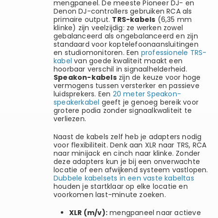
mengpaneel. De meeste Pioneer DJ- en
Denon DJ-controllers gebruiken RCA als
primaire output.
TRS-kabels
(6,35 mm
klinke) zijn veelzijdig: ze werken zowel
gebalanceerd als ongebalanceerd en zijn
standaard voor koptelefoonaansluitingen
en studiomonitoren. Een
professionele TRS-
kabel
van goede kwaliteit maakt een
hoorbaar verschil in signaalhelderheid.
Speakon-kabels
zijn de keuze voor hoge
vermogens tussen versterker en passieve
luidsprekers. Een
20 meter Speakon-
speakerkabel
geeft je genoeg bereik voor
grotere podia zonder signaalkwaliteit te
verliezen.
Naast de kabels zelf heb je adapters nodig
voor flexibiliteit. Denk aan XLR naar TRS, RCA
naar minijack en cinch naar klinke. Zonder
deze adapters kun je bij een onverwachte
locatie of een afwijkend systeem vastlopen.
Dubbele kabelsets in een vaste kabeltas
houden je startklaar op elke locatie en
voorkomen last-minute zoeken.
XLR (m/v):
mengpaneel naar actieve