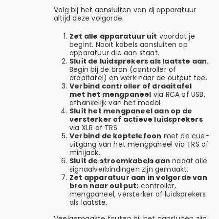
Volg bij het aansluiten van dj apparatuur
altijd deze volgorde:
Zet alle apparatuur uit
voordat je
begint. Nooit kabels aansluiten op
apparatuur die aan staat.
Sluit de luidsprekers als laatste aan.
Begin bij de bron (controller of
draaitafel) en werk naar de output toe.
Verbind controller of draaitafel
met het mengpaneel
via RCA of USB,
afhankelijk van het model.
Sluit het mengpaneel aan op de
versterker of actieve luidsprekers
via XLR of TRS.
Verbind de koptelefoon
met de cue-
uitgang van het mengpaneel via TRS of
minijack.
Sluit de stroomkabels aan
nadat alle
signaalverbindingen zijn gemaakt.
Zet apparatuur aan in volgorde van
bron naar output:
controller,
mengpaneel, versterker of luidsprekers
als laatste.
Veelgemaakte fouten bij het aansluiten zijn: