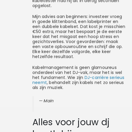
kabeltester had hij dit in dertig seconden
opgelost.
Mijn advies aan beginners: investeer vroeg
in goede klittenband, een labelprinter en
een dubbele kabelset. Dat kost je misschien
€50 extra, maar het bespaart je de eerste
keer dat het misgaat een hoop stress en
gezichtsverlies. Voor gevorderden: maak
een vaste opbouwroutine en schrijf die op.
Elke keer dezelfde volgorde, elke keer
hetzelfde resultaat.
Kabelmanagement is geen glamoureus
onderdeel van het DJ-vak, maar het is wel
het fundament. Wie zijn
DJ-carrière serieus
neemt
, behandelt zijn kabels net zo serieus
als zijn muziek.
— Main
Alles voor jouw dj