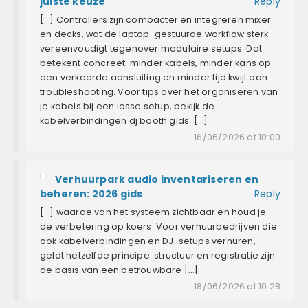
juiste keuze
Reply
[…] Controllers zijn compacter en integreren mixer
en decks, wat de laptop-gestuurde workflow sterk
vereenvoudigt tegenover modulaire setups. Dat
betekent concreet: minder kabels, minder kans op
een verkeerde aansluiting en minder tijd kwijt aan
troubleshooting. Voor tips over het organiseren van
je kabels bij een losse setup, bekijk de
kabelverbindingen dj booth gids. […]
16/06/2026 at 10:00
Verhuurpark audio inventariseren en
beheren: 2026 gids
Reply
[…] waarde van het systeem zichtbaar en houd je
de verbetering op koers. Voor verhuurbedrijven die
ook kabelverbindingen en DJ-setups verhuren,
geldt hetzelfde principe: structuur en registratie zijn
de basis van een betrouwbare […]
18/06/2026 at 10:28