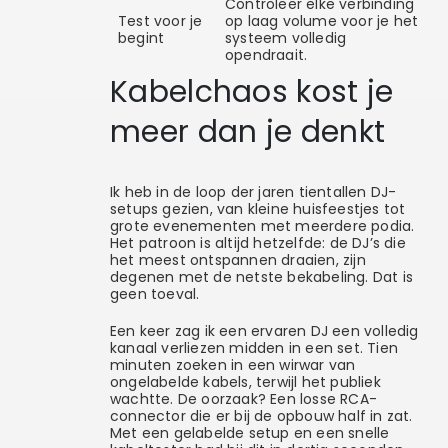
Controleer elke verbinding
Test voor je
op laag volume voor je het
begint
systeem volledig
opendraait.
Kabelchaos kost je
meer dan je denkt
Ik heb in de loop der jaren tientallen DJ-
setups gezien, van kleine huisfeestjes tot
grote evenementen met meerdere podia.
Het patroon is altijd hetzelfde: de DJ’s die
het meest ontspannen draaien, zijn
degenen met de netste bekabeling. Dat is
geen toeval.
Een keer zag ik een ervaren DJ een volledig
kanaal verliezen midden in een set. Tien
minuten zoeken in een wirwar van
ongelabelde kabels, terwijl het publiek
wachtte. De oorzaak? Een losse RCA-
connector die er bij de opbouw half in zat.
Met een gelabelde setup en een snelle