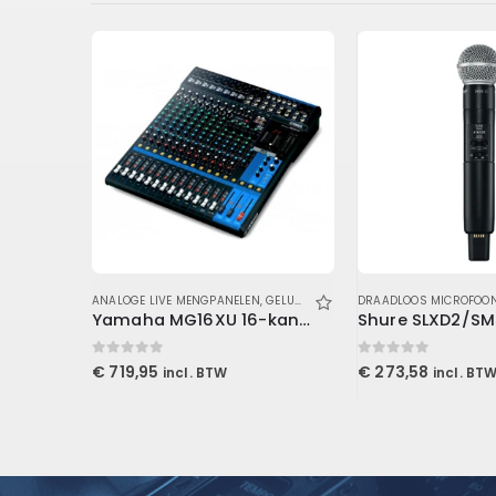
,
LUIDSPREKERS
,
ANALOGE LIVE MENGPANELEN
SUBWOOFERS
,
GELUID
,
GELUIDSMIXER
DRAADLOOS MICROFOO
ST
Yamaha MG16XU 16-kanaals mengtafel
0
out of 5
0
out of 5
€
719,95
€
273,58
incl. BTW
incl. BT