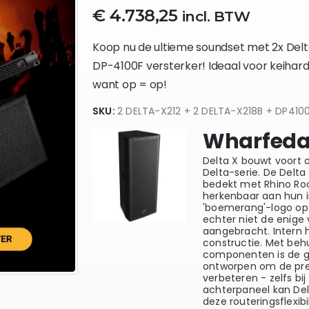
€
4.738,25
incl. BTW
Koop nu de ultieme soundset met 2x
Delt
DP-4100F versterker
! Ideaal voor keihard
want op = op!
SKU:
2 DELTA-X212 + 2 DELTA-X218B + DP410
Wharfedal
Delta X bouwt voort 
Delta-serie. De Delt
bedekt met Rhino Rock
herkenbaar aan hun 
'boemerang'-logo op 
echter niet de enige
aangebracht. Intern 
constructie. Met beh
componenten is de g
ontworpen om de pres
verbeteren - zelfs b
achterpaneel kan Del
deze routeringsflexib