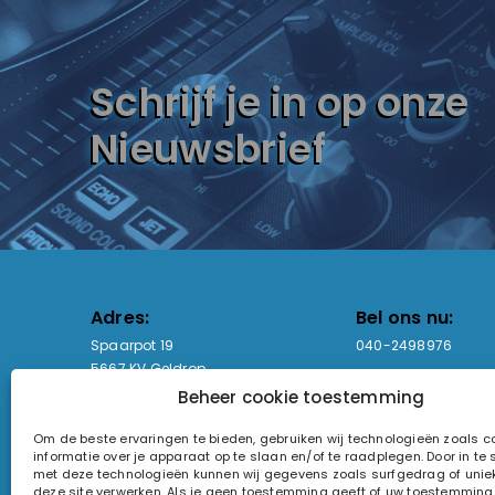
Schrijf je in op onze
Nieuwsbrief
Adres:
Bel ons nu:
Spaarpot 19
040-2498976
5667 KV Geldrop
Beheer cookie toestemming
Email-adres:
Openingstijden
Om de beste ervaringen te bieden, gebruiken wij technologieën zoals 
sales@lightandsound.store
Ma - Vr: 09:00-17:00
informatie over je apparaat op te slaan en/of te raadplegen. Door in t
Za: Enkel op afspra
met deze technologieën kunnen wij gegevens zoals surfgedrag of uniek
deze site verwerken. Als je geen toestemming geeft of uw toestemming i