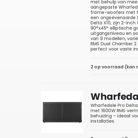
met behulp van meerd
aangepaste Wharfeda
frame-woofers met h
een ongeëvenaarde la
Delta X10, zijn 2-inc
90°x45° elliptische g
uitgangsniveau en so
van 9 modellen, vari
RMS Dual Chamber 2 x
perfect voor vaste in
2 op voorraad (kan
Wharfedal
Wharfedale Pro Delta
met 1600W RMS vermo
behuizing – ideaal voo
installaties.