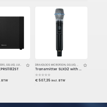
FERS
,
GELUID
,
LUIDSPREKERS
,
DRAADLOOS MICROFOON
SUBWOOFERS
,
GELUID
,
MICROFOON & IN-EAR
ACTIEVE FU
XPRS1182ST
Transmitter SLXD2 with B87A
Pioneer
0
out of 5
0
out of 5
€
507,35
€
530,0
l. BTW
incl. BTW