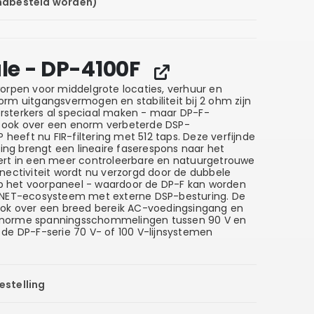
 nabesteld worden)
e - DP-4100F
worpen voor middelgrote locaties, verhuur en
rm uitgangsvermogen en stabiliteit bij 2 ohm zijn
sterkers al speciaal maken - maar DP-F-
 ook over een enorm verbeterde DSP-
P heeft nu FIR-filtering met 512 taps. Deze verfijnde
ering brengt een lineaire faserespons naar het
ert in een meer controleerbare en natuurgetrouwe
nectiviteit wordt nu verzorgd door de dubbele
 het voorpaneel - waardoor de DP-F kan worden
ERNET-ecosysteem met externe DSP-besturing. De
ook over een breed bereik AC-voedingsingang en
enorme spanningsschommelingen tussen 90 V en
 de DP-F-serie 70 V- of 100 V-lijnsystemen
estelling