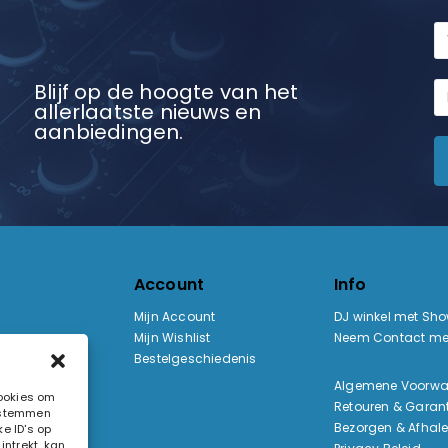
Blijf op de hoogte van het
allerlaatste nieuws en
aanbiedingen.
Account
Info
Mijn Account
DJ winkel met Sh
Mijn Wishlist
Neem Contact me
Bestelgeschiedenis
:
Algemene Voorw
cookies om
Retouren & Garant
e stemmen
ak
Bezorgen & Afhal
e ID's op
ntrekt, kan