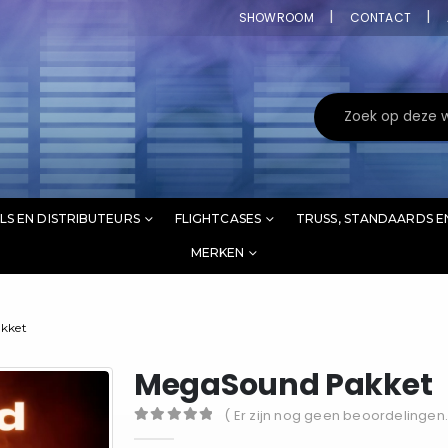
SHOWROOM
CONTACT
LS EN DISTRIBUTEURS
FLIGHTCASES
TRUSS, STANDAARDS E
MERKEN
kket
MegaSound Pakket
( Er zijn nog geen beoordelingen.
0
out of 5