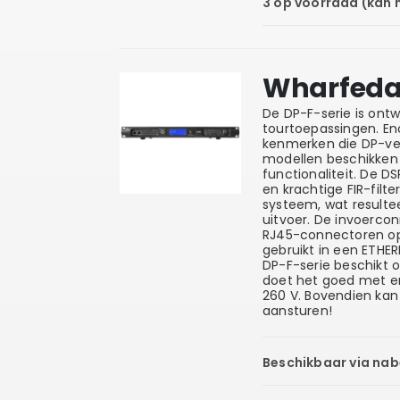
3 op voorraad (kan
Wharfedal
De DP-F-serie is ont
tourtoepassingen. Eno
kenmerken die DP-ver
modellen beschikken
functionaliteit. De DS
en krachtige FIR-filt
systeem, wat resulte
uitvoer. De invoercon
RJ45-connectoren op
gebruikt in een ETH
DP-F-serie beschikt 
doet het goed met 
260 V. Bovendien kan
aansturen!
Beschikbaar via nab