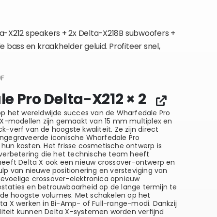
a-X212
speakers + 2x
Delta-X218B
subwoofers +
e bass en kraakhelder geluid. Profiteer snel,
0F
e Pro Delta-X212
× 2
op het wereldwijde succes van de Wharfedale Pro
a X-modellen zijn gemaakt van 15 mm multiplex en
-verf van de hoogste kwaliteit. Ze zijn direct
ingegraveerde iconische Wharfedale Pro
hun kasten. Het frisse cosmetische ontwerp is
 verbetering die het technische team heeft
heeft Delta X ook een nieuw crossover-ontwerp en
ulp van nieuwe positionering en versteviging van
evoelige crossover-elektronica opnieuw
taties en betrouwbaarheid op de lange termijn te
ij de hoogste volumes. Met schakelen op het
ta X werken in Bi-Amp- of Full-range-modi. Dankzij
iliteit kunnen Delta X-systemen worden verfijnd