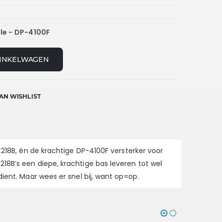
le - DP-4100F
INKELWAGEN
AN WISHLIST
X218B
, én de krachtige
DP-4100F versterker
voor
218B’s een diepe, krachtige bas leveren tot wel
dient. Maar wees er snel bij, want op=op.