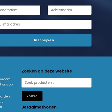
Zoeken op deze website
owroom
t ons op
Zoeken
aarden
ie
Betaalmethoden
en