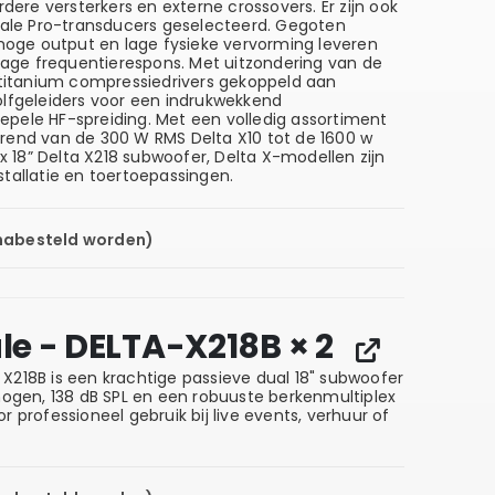
ere versterkers en externe crossovers. Er zijn ook
le Pro-transducers geselecteerd. Gegoten
oge output en lage fysieke vervorming leveren
ge frequentierespons. Met uitzondering van de
h titanium compressiedrivers gekoppeld aan
olfgeleiders voor een indrukwekkend
epele HF-spreiding. Met een volledig assortiment
ërend van de 300 W RMS Delta X10 tot de 1600 w
 18” Delta X218 subwoofer, Delta X-modellen zijn
stallatie en toertoepassingen.
 nabesteld worden)
e - DELTA-X218B
× 2
 X218B
is een krachtige passieve dual 18" subwoofer
gen, 138 dB SPL en een robuuste berkenmultiplex
r professioneel gebruik bij live events, verhuur of