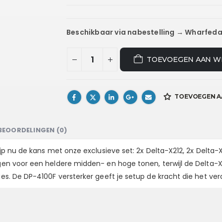
Beschikbaar via nabestelling → Wharfeda
TOEVOEGEN AAN W
TOEVOEGEN A
BEOORDELINGEN (0)
rijp nu de kans met onze exclusieve set:
2x Delta-X212
,
2x Delta-
rgen voor een heldere midden- en hoge tonen, terwijl de Delta-X
ies. De DP-4100F versterker geeft je setup de kracht die het ver