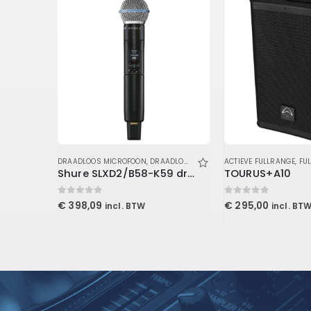
ANELEN
DRAADLOOS MICROFOON
,
DRAADLOOS MICROFOON
ACTIEVE FULLRANGE
,
GELUID
,
MICROFOON
,
FULLR
19″ Panel 3HE for Non 19″ Equipment
Shure SLXD2/B58-K59 draadloze Beta58 microfoon
TOURUS+A10
0
out of 5
0
out of 5
€
398,09
€
295,00
incl. BTW
incl. BT