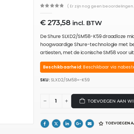
( Er zijn nog geen beoordelingen.
0
out of 5
€
273,58
incl. BTW
De Shure SLXD2/SM58-K59 draadloze micr
hoogwaardige Shure-technologie met bet
artiesten, met de iconische SM58 voor u
Beschikbaarheid:
Beschikbaar via nabeste
SKU:
SLXD2/SM58=-K59
TOEVOEGEN AAN W
TOEVOEGEN A