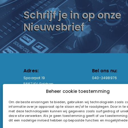
Schrijf je in op onze
Nieuwsbrief
Adres:
Bel ons nu:
Spaarpot 19
040-2498976
5667 KV Geldrop
Beheer cookie toestemming
Email-adres:
Openingstijden
Om de beste ervaringen te bieden, gebruiken wij technologieën zoals 
sales@lightandsound.store
Ma - Vr: 09:00-17:00
informatie over je apparaat op te slaan en/of te raadplegen. Door in t
Za: Enkel op afspra
met deze technologieën kunnen wij gegevens zoals surfgedrag of uniek
deze site verwerken. Als je geen toestemming geeft of uw toestemming i
KvK-nummer: 60857196
dit een nadelige invloed hebben op bepaalde functies en mogelijkhede
Btw-nummer: NL854090368B01