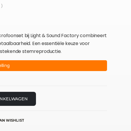
 )
ofoonset bij Light & Sound Factory combineert
aalbaarheid. Een essentiële keuze voor
itstekende stemreproductie.
lling
INKELWAGEN
AN WISHLIST