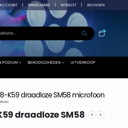
ACCOUNT
WINKELMAND
WISHLIST
INLOGGEN
0
N PODIUM
BENODIGDHEDEN
UITVERKOOP
8-K59 draadloze SM58 microfoon
ofoon
59 draadloze SM58