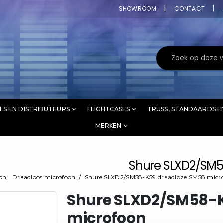
SHOWROOM
CONTACT
LS EN DISTRIBUTEURS
FLIGHTCASES
TRUSS, STANDAARDS E
MERKEN
Shure SLXD2/SM5
oon
,
Draadloos microfoon
Shure SLXD2/SM58-K59 draadloze SM58 micr
Shure SLXD2/SM58-K
microfoon