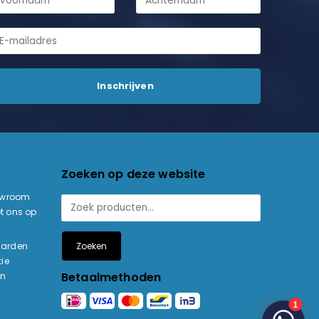
Zoeken op deze website
owroom
t ons op
Zoeken
aarden
ie
Betaalmethoden
en