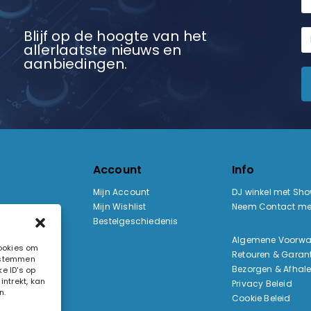
Blijf op de hoogte van het
allerlaatste nieuws en
aanbiedingen.
Account
Info
Mijn Account
DJ winkel met Sh
Mijn Wishlist
Neem Contact me
Bestelgeschiedenis
:
Algemene Voorw
cookies om
Retouren & Garant
e stemmen
ak
Bezorgen & Afhal
e ID's op
ntrekt, kan
Privacy Beleid
n.
Cookie Beleid