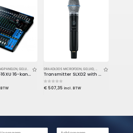
ENGPANELEN
,
GELUID
,
GELUIDSMIXER
DRAADLOOS MICROFOON
,
GELUID
,
MICROFOON & IN-EAR
Yamaha MG16XU 16-kanaals mengtafel
Transmitter SLXD2 with B87A
EZ-8A
0
out of 5
0
out of 5
€
507,35
€
295,0
. BTW
incl. BTW