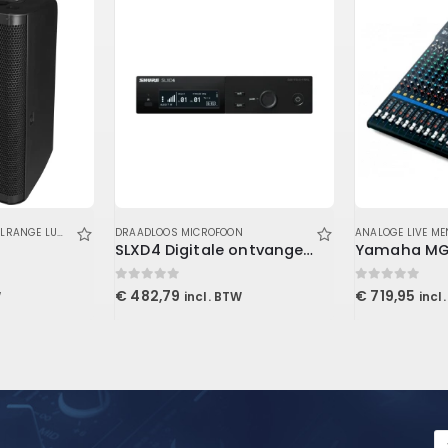
 & IN-EAR
ANGE LUIDSPREKERS
DRAADLOOS MICROFOON
,
GELUID
,
LUIDSPREKERS
ANALOGE LIVE M
SLXD4 Digitale ontvanger K59 Band
0
out of 5
0
out of 5
€
482,79
€
719,95
W
incl. BTW
incl