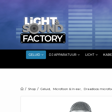
GELUID
DJ APPARATUUR
LICHT
KABE
Shop
Geluid
,
Microfoon & In-ear
,
Draadloos microf