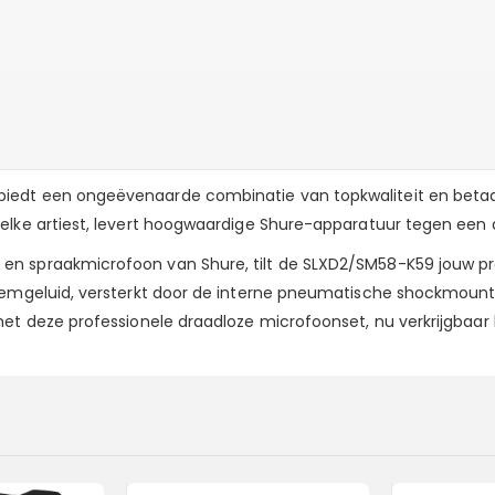
dt een ongeëvenaarde combinatie van topkwaliteit en betaalba
lke artiest, levert hoogwaardige Shure-apparatuur tegen een aan
n spraakmicrofoon van Shure, tilt de SLXD2/SM58-K59 jouw pre
stemgeluid, versterkt door de interne pneumatische shockmoun
t deze professionele draadloze microfoonset, nu verkrijgbaar bi