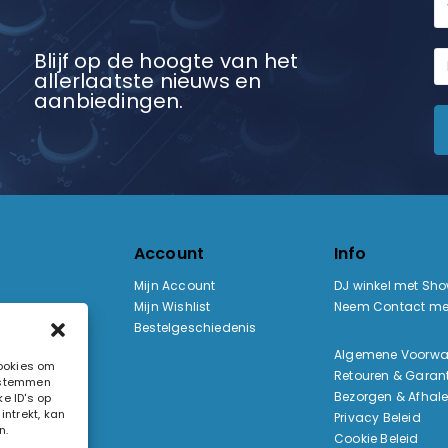
Blijf op de hoogte van het
allerlaatste nieuws en
aanbiedingen.
Account
Info
Mijn Account
DJ winkel met Sh
Mijn Wishlist
Neem Contact me
Bestelgeschiedenis
:
Algemene Voorw
cookies om
Retouren & Garant
e stemmen
ak
Bezorgen & Afhal
e ID's op
ntrekt, kan
Privacy Beleid
n.
Cookie Beleid