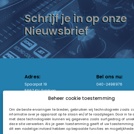
Schrijf je in op onze
Nieuwsbrief
Adres:
Bel ons nu:
Spaarpot 19
040-2498976
5667 KV Geldrop
Beheer cookie toestemming
Email-adres:
Openingstijden
Om de beste ervaringen te bieden, gebruiken wij technologieën zoals 
sales@lightandsound.store
Ma - Vr: 09:00-17:00
informatie over je apparaat op te slaan en/of te raadplegen. Door in t
Za: Enkel op afspra
met deze technologieën kunnen wij gegevens zoals surfgedrag of uniek
deze site verwerken. Als je geen toestemming geeft of uw toestemming i
KvK-nummer: 60857196
dit een nadelige invloed hebben op bepaalde functies en mogelijkhede
Btw-nummer: NL854090368B01