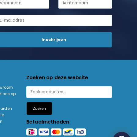
Zoeken op deze website
owroom
t ons op
Zoeken
aarden
ie
Betaalmethoden
en