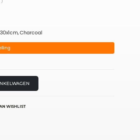
 )
0x30x1cm, Charcoal
lling
INKELWAGEN
AN WISHLIST