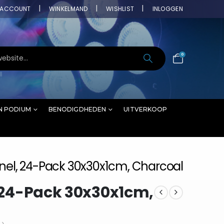
ACCOUNT
WINKELMAND
WISHLIST
INLOGGEN
0
N PODIUM
BENODIGDHEDEN
UITVERKOOP
anel, 24-Pack 30x30x1cm, Charcoal
, 24-Pack 30x30x1cm,