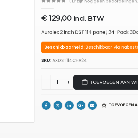
( Er zijn nog geen beoordelingen.
0
out of 5
€
129,00
incl. BTW
Auralex 2 inch DST 114 panel, 24-Pack 3
Beschikbaarheid:
Beschikbaar via nabeste
SKU:
AXDST114CHA24
TOEVOEGEN AAN W
TOEVOEGEN A