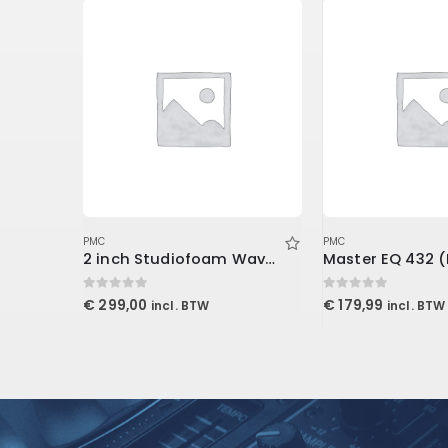
PMC
PMC
Tablet Page Turner Bundle
2 inch Studiofoam Wave 60x60x5cm, Purple
0
out of 5
0
out of 5
€
299,00
€
179,99
incl. BTW
incl. BTW