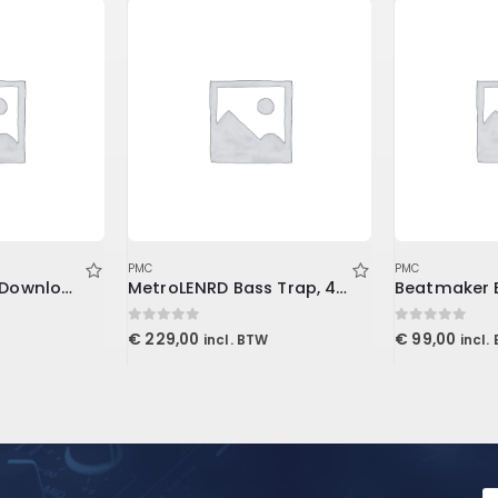
PMC
PMC
Master EQ 432 (Download)
MetroLENRD Bass Trap, 4-Pack 2-30x30x60cm, Charcoal
Beatmaker 
0
out of 5
0
out of 5
€
229,00
€
99,00
incl. BTW
incl.