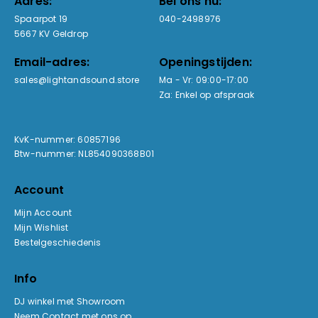
Adres:
Bel ons nu:
Spaarpot 19
040-2498976
5667 KV Geldrop
Email-adres:
Openingstijden:
sales@lightandsound.store
Ma - Vr: 09:00-17:00
Za: Enkel op afspraak
KvK-nummer: 60857196
Btw-nummer: NL854090368B01
Account
Mijn Account
Mijn Wishlist
Bestelgeschiedenis
Info
DJ winkel met Showroom
Neem Contact met ons op