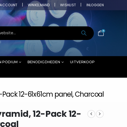
ACCOUNT
WINKELMAND
WISHLIST
INLOGGEN
0
N PODIUM
BENODIGDHEDEN
UITVERKOOP
2-Pack 12-61x61cm panel, Charcoal
yramid, 12-Pack 12-
rcoal