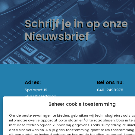
Schrijf je in op onze
Nieuwsbrief
Adres:
Bel ons nu:
Spaarpot 19
040-2498976
5667 KV Geldrop
Beheer cookie toestemming
Email-adres:
Openingstijden
Om de beste ervaringen te bieden, gebruiken wij technologieën zoals 
sales@lightandsound.store
Ma - Vr: 09:00-17:00
informatie over je apparaat op te slaan en/of te raadplegen. Door in t
Za: Enkel op afspra
met deze technologieën kunnen wij gegevens zoals surfgedrag of uniek
deze site verwerken. Als je geen toestemming geeft of uw toestemming i
KvK-nummer: 60857196
dit een nadelige invloed hebben op bepaalde functies en mogelijkhede