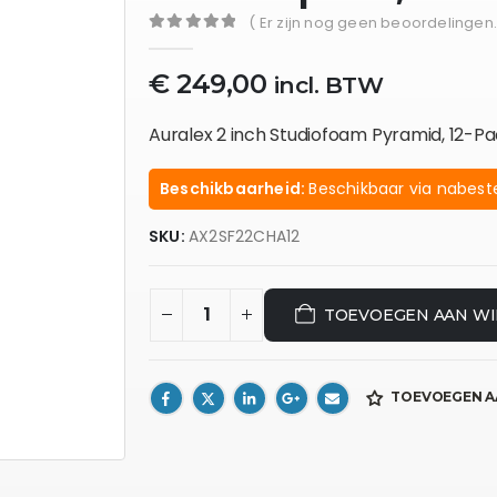
( Er zijn nog geen beoordelingen.
0
out of 5
€
249,00
incl. BTW
Auralex 2 inch Studiofoam Pyramid, 12-P
Beschikbaarheid:
Beschikbaar via nabeste
SKU:
AX2SF22CHA12
TOEVOEGEN AAN W
TOEVOEGEN A