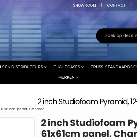
SHOWROOM
CONTACT
LS EN DISTRIBUTEURS
FLIGHTCASES
TRUSS, STANDAARDS E
MERKEN
2 inch Studiofoam Pyramid, 1
-61x61cm panel, Charcoal
2 inch Studiofoam P
61x61cm panel, Cha