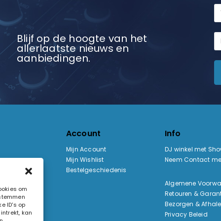
Blijf op de hoogte van het
allerlaatste nieuws en
aanbiedingen.
Account
Info
Mijn Account
DJ winkel met Sh
Mijn Wishlist
Neem Contact me
Bestelgeschiedenis
:
Algemene Voorw
cookies om
Retouren & Garant
e stemmen
ak
Bezorgen & Afhal
e ID's op
ntrekt, kan
Privacy Beleid
n.