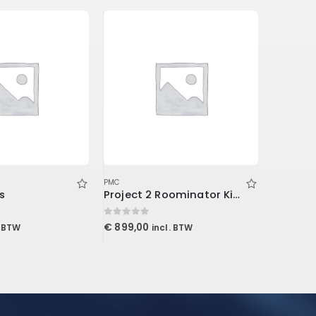
PMC
PMC
s
Project 2 Roominator Kit Burgundy
0
out of 5
0
out of 5
€
899,00
€
45,00
. BTW
incl. BTW