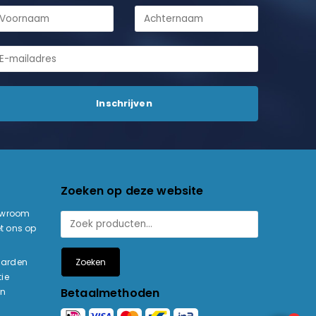
Zoeken op deze website
owroom
t ons op
Zoeken
aarden
ie
Betaalmethoden
en