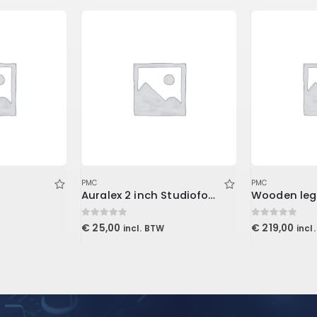
PMC
PMC
Auralex 2 inch Studiofoam-T
Wooden leg
0
out of 5
0
out of 5
€
25,00
€
219,00
incl. BTW
incl