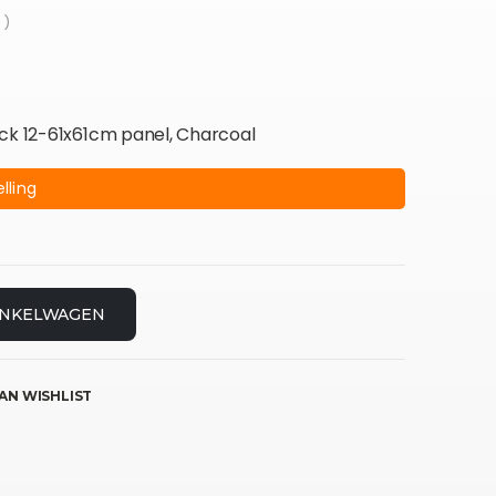
 )
ack 12-61x61cm panel, Charcoal
lling
INKELWAGEN
AN WISHLIST