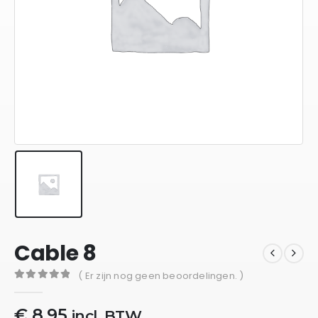
Cable 8
( Er zijn nog geen beoordelingen. )
0
out of 5
€
8,95
incl. BTW