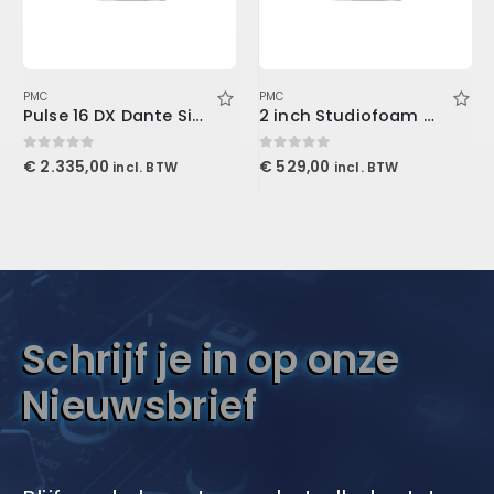
PMC
PMC
Pulse 16 DX Dante Singlemode
2 inch Studiofoam Wedge, 12-Pack 12-61x122cm panel, Burgundy
0
out of 5
0
out of 5
€
2.335,00
€
529,00
incl. BTW
incl. BTW
Schrijf je in op onze
Nieuwsbrief