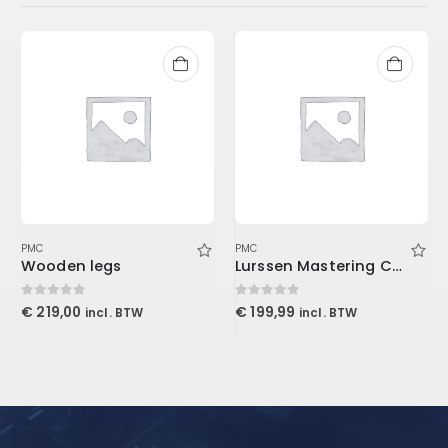
PMC
PMC
Wooden legs
Lurssen Mastering Console (Download)
0
out of 5
0
out of 5
€
219,00
€
199,99
incl. BTW
incl. BTW