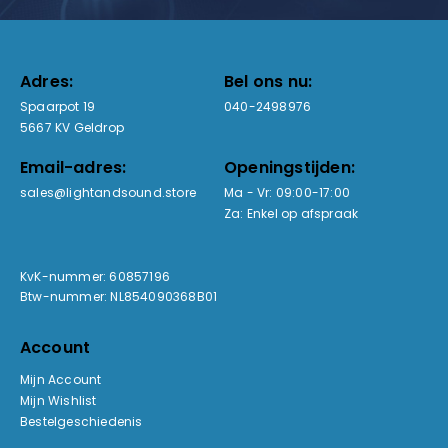
Adres:
Bel ons nu:
Spaarpot 19
040-2498976
5667 KV Geldrop
Email-adres:
Openingstijden:
sales@lightandsound.store
Ma - Vr: 09:00-17:00
Za: Enkel op afspraak
KvK-nummer: 60857196
Btw-nummer: NL854090368B01
Account
Mijn Account
Mijn Wishlist
Bestelgeschiedenis