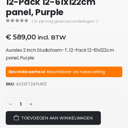
12-Pack 12-61x122cm
panel, Purple
( Er zijn nog geen beoordelingen. )
0
out of 5
€
589,00
incl. BTW
Auralex 2 inch Studiofoam-T, 12-Pack 12-61x122cm
panel, Purple
Beschikbaarheid:
Beschikbaar via nabestelling
SKU:
AX2SFT24PUR12
TOEVOEGEN AAN WINKELWAGEN