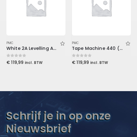
PMC
PMC
White 2A Levelling Amplifier (Download)
Tape Machine 440 (Download)
0
out of 5
0
out of 5
€
119,99
€
119,99
incl. BTW
incl. BTW
Schrijf je in op onze
Nieuwsbrief