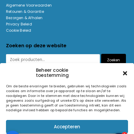
Algemene Voorwaarden
Retouren & Garantie
Bezorgen & Afhalen
Privacy Beleid
Cookie Beleid
Zoeken op deze website
Zoeken
Beheer cookie
toestemming
Betaalmethoden
Om de beste ervaringen te bieden, gebruiken wij technologieën zoals
cookies om informatie over je apparaat op te slaan en/of te
raadplegen. Door in te stemmen met deze technologieën kunnen wij
gegevens zoals surfgedrag of unieke ID's op deze site verwerken. Als
je geen toestemming geeft of uw toestemming intrekt, kan dit een
nadelige invloed hebben op bepaalde functies en mogelijkheden.
© 2026 Light and Sound Factory. Alle rechten voorbehouden.
Accepteren
Pixiefied by