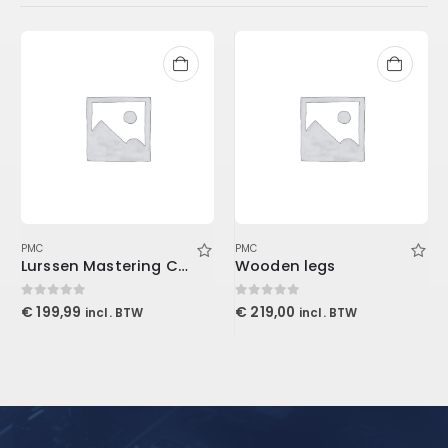
PMC
PMC
Lurssen Mastering Console (Download)
Wooden legs
0
out of 5
0
out of 5
€
199,99
€
219,00
incl. BTW
incl. BTW