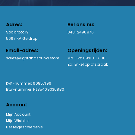
Adres:
Bel ons nu:
Spaarpot 19
040-2498976
5667 KV Geldrop
Email-adres:
Openingstijden:
sales@lightandsound.store
Ma - Vr: 09:00-17:00
Za: Enkel op afspraak
KvK-nummer: 60857196
Btw-nummer: NL854090368B01
Account
Mijn Account
Mijn Wishlist
Bestelgeschiedenis