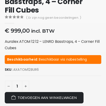
Basstraps, 4 – Corner
Fill Cubes
( Er zijn nog geen beoordelingen. )
0
out of 5
€
999,00
incl. BTW
Auralex ATOM 12 12 – LENRD Basstraps, 4 – Corner Fill
Cubes
Beschikbaarheid:
Beschikbaar via nabestelling
SKU:
AXATOM12BUR6
TOEVOEGEN AAN WINKELWAGEN