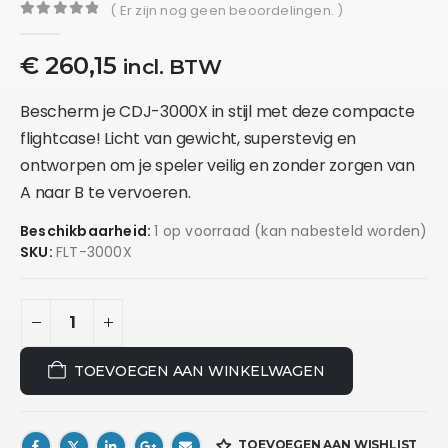
( Er zijn nog geen beoordelingen. )
0
out of 5
€
260,15
incl. BTW
Bescherm je CDJ-3000X in stijl met deze compacte
flightcase! Licht van gewicht, superstevig en
ontworpen om je speler veilig en zonder zorgen van
A naar B te vervoeren.
Beschikbaarheid:
1 op voorraad (kan nabesteld worden)
SKU:
FLT-3000X
TOEVOEGEN AAN WINKELWAGEN
TOEVOEGEN AAN WISHLIST