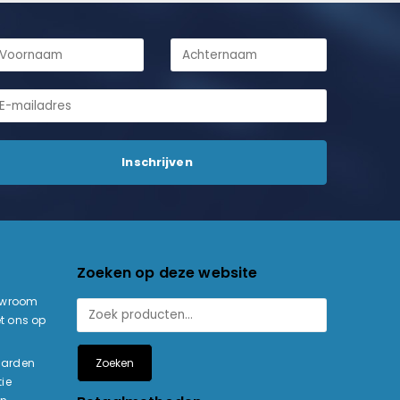
Zoeken op deze website
owroom
t ons op
Zoeken
aarden
ie