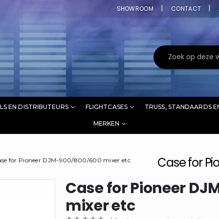
SHOWROOM
CONTACT
LS EN DISTRIBUTEURS
FLIGHTCASES
TRUSS, STANDAARDS E
MERKEN
Case for P
se for Pioneer DJM-900/800/600 mixer etc
Case for Pioneer D
mixer etc