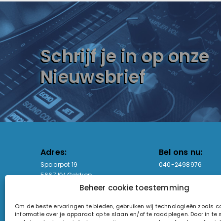
Schrijf je in op onze
Nieuwsbrief
Adres:
Bel ons nu:
Spaarpot 19
040-2498976
5667 KV Geldrop
Beheer cookie toestemming
Email-adres:
Openingstijden
Om de beste ervaringen te bieden, gebruiken wij technologieën zoals 
sales@lightandsound.store
Ma - Vr: 09:00-17:00
informatie over je apparaat op te slaan en/of te raadplegen. Door in t
Za: Enkel op afspra