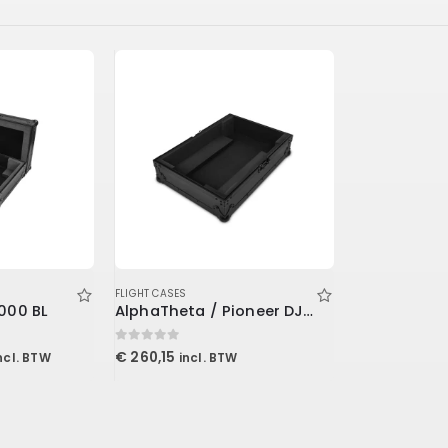
FLIGHT CASES
000 BL
AlphaTheta / Pioneer DJ FLT-3000X
0
out of 5
elijke
uidige
€
260,15
ncl. BTW
incl. BTW
rijs
:
 199,00.