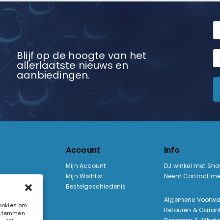
Blijf op de hoogte van het
allerlaatste nieuws en
aanbiedingen.
Account
Info
Mijn Account
DJ winkel met Sh
Mijn Wishlist
Neem Contact me
Bestelgeschiedenis
:
Algemene Voorw
cookies om
Retouren & Garant
e stemmen
ak