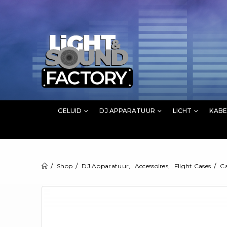
GELUID
DJ APPARATUUR
LICHT
KABE
Shop
DJ Apparatuur
,
Accessoires
,
Flight Cases
Ca