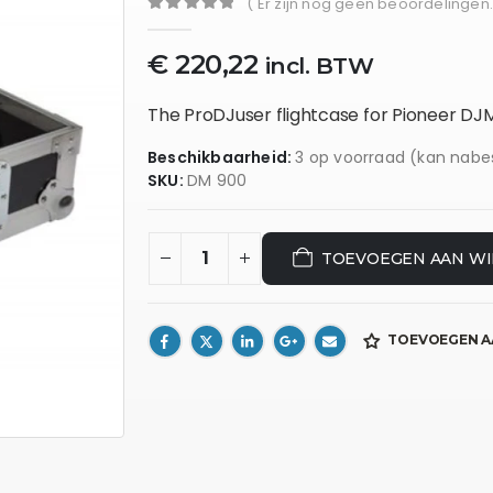
( Er zijn nog geen beoordelingen.
0
out of 5
€
220,22
incl. BTW
The ProDJuser flightcase for Pioneer DJ
Beschikbaarheid:
3 op voorraad (kan nabe
SKU:
DM 900
TOEVOEGEN AAN W
TOEVOEGEN A