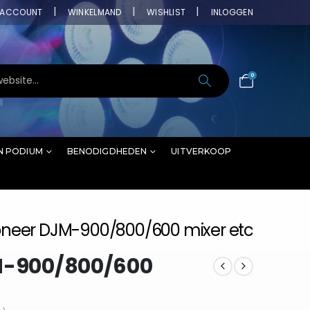
ACCOUNT
WINKELMAND
WISHLIST
INLOGGEN
0
N PODIUM
BENODIGDHEDEN
UITVERKOOP
ioneer DJM-900/800/600 mixer etc
JM-900/800/600