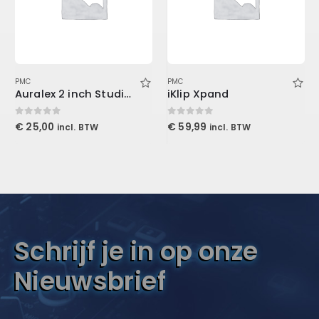
PMC
PMC
Auralex 2 inch Studiofoam-T
iKlip Xpand
0
out of 5
0
out of 5
€
25,00
€
59,99
incl. BTW
incl. BTW
Schrijf je in op onze
Nieuwsbrief