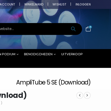
ACCOUNT
WINKELMAND
WISHLIST
INLOGGEN
0
N PODIUM
BENODIGDHEDEN
UITVERKOOP
AmpliTube 5 SE (Download)
wnload)
 )