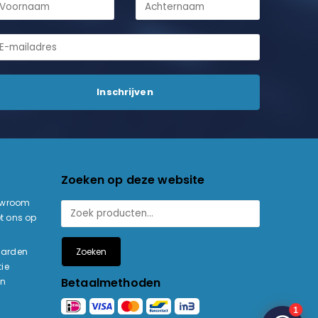
Zoeken op deze website
owroom
t ons op
Zoeken
aarden
ie
Betaalmethoden
en