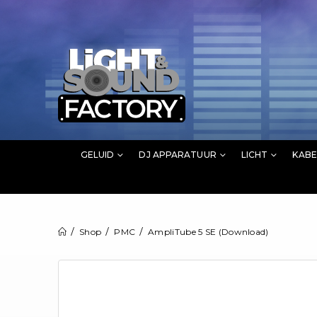
GELUID
DJ APPARATUUR
LICHT
KABE
Shop
PMC
AmpliTube 5 SE (Download)