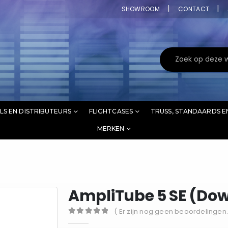
SHOWROOM
CONTACT
LS EN DISTRIBUTEURS
FLIGHTCASES
TRUSS, STANDAARDS E
MERKEN
AmpliTube 5 SE (Do
( Er zijn nog geen beoordelingen.
0
out of 5