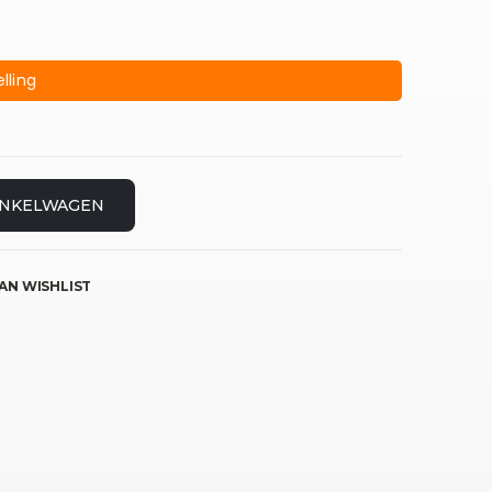
lling
INKELWAGEN
AN WISHLIST