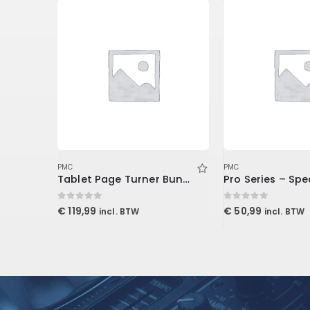
PMC
PMC
Tablet Page Turner Bundle
0
out of 5
0
out of 5
€
119,99
€
50,99
incl. BTW
incl. BTW