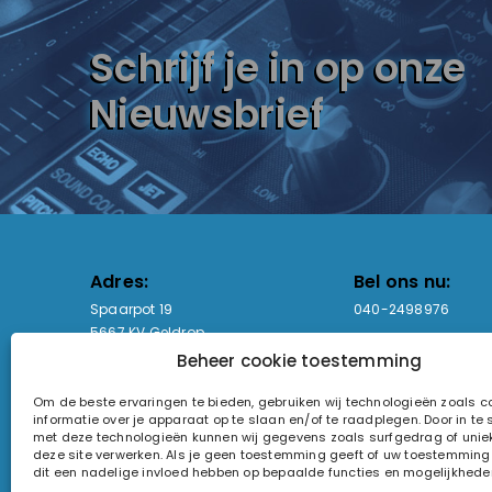
Schrijf je in op onze
Nieuwsbrief
Adres:
Bel ons nu:
Spaarpot 19
040-2498976
5667 KV Geldrop
Beheer cookie toestemming
Email-adres:
Openingstijden
Om de beste ervaringen te bieden, gebruiken wij technologieën zoals 
sales@lightandsound.store
Ma - Vr: 09:00-17:00
informatie over je apparaat op te slaan en/of te raadplegen. Door in t
Za: Enkel op afspra
met deze technologieën kunnen wij gegevens zoals surfgedrag of uniek
deze site verwerken. Als je geen toestemming geeft of uw toestemming i
KvK-nummer: 60857196
dit een nadelige invloed hebben op bepaalde functies en mogelijkhede
Btw-nummer: NL854090368B01