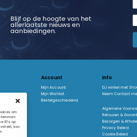
Blijf op de hoogte van het
allerlaatste nieuws en
aanbiedingen.
Account
Info
Mijn Account
DJ winkel met Sh
Mijn Wishlist
Neem Contact me
Bestelgeschiedenis
:
Algemene Voorw
cookies om
Retouren & Garant
e stemmen
ak
Bezorgen & Afhal
e ID's op
ntrekt, kan
Privacy Beleid
n.
Cookie Beleid