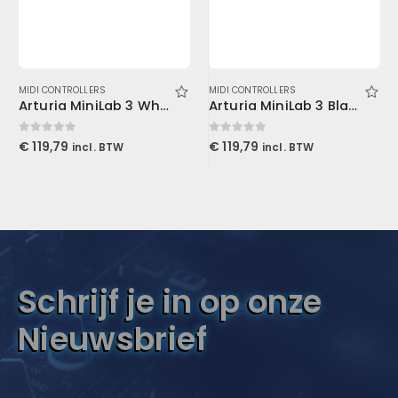
MIDI CONTROLLERS
MIDI CONTROLLERS
Arturia MiniLab 3 White
Arturia MiniLab 3 Black
0
out of 5
0
out of 5
€
119,79
€
119,79
incl. BTW
incl. BTW
Schrijf je in op onze
Nieuwsbrief