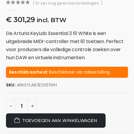
( Er zijn nog geen beoordelingen. )
0
out of 5
€
301,29
incl. BTW
De Arturia KeyLab Essential 3 61 White is een
uitgebreide MIDI-controller met 61 toetsen. Perfect
voor producers die volledige controle zoeken over
hun DAW en virtuele instrumenten.
Beschikbaarheid:
Beschikbaar via nabestelling
SKU:
ARKEYLAB3ESS61WH
TOEVOEGEN AAN WINKELWAGEN