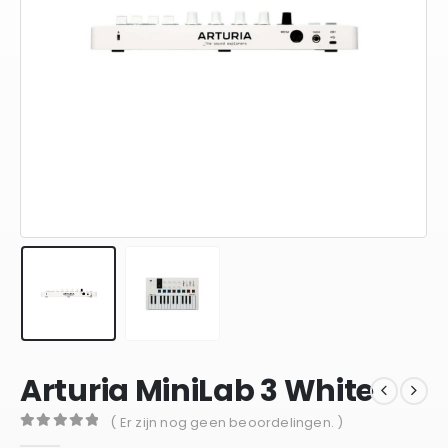
Arturia MiniLab 3 White
( Er zijn nog geen beoordelingen. )
0
out of 5