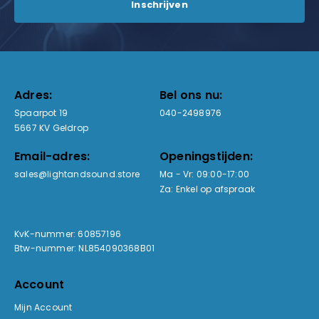
Adres:
Bel ons nu:
Spaarpot 19
040-2498976
5667 KV Geldrop
Email-adres:
Openingstijden:
sales@lightandsound.store
Ma - Vr: 09:00-17:00
Za: Enkel op afspraak
KvK-nummer: 60857196
Btw-nummer: NL854090368B01
Account
Mijn Account