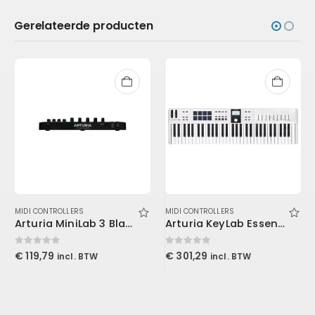
Gerelateerde producten
MIDI CONTROLLERS
MIDI CONTROLLERS
Arturia MiniLab 3 Black
Arturia KeyLab Essential 3 61 White
0
out of 5
0
out of 5
€
119,79
€
301,29
incl. BTW
incl. BTW