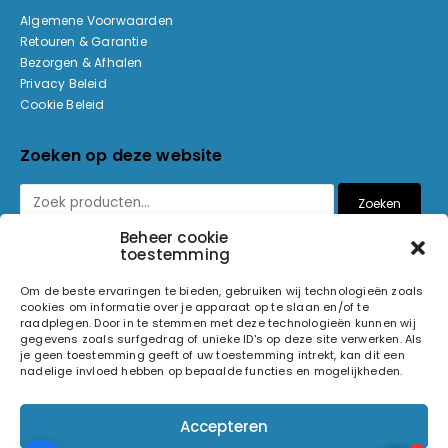
Algemene Voorwaarden
Retouren & Garantie
Bezorgen & Afhalen
Privacy Beleid
Cookie Beleid
Zoeken op deze website
Zoeken
Beheer cookie
toestemming
Betaalmethoden
Om de beste ervaringen te bieden, gebruiken wij technologieën zoals
cookies om informatie over je apparaat op te slaan en/of te
raadplegen. Door in te stemmen met deze technologieën kunnen wij
gegevens zoals surfgedrag of unieke ID's op deze site verwerken. Als
je geen toestemming geeft of uw toestemming intrekt, kan dit een
nadelige invloed hebben op bepaalde functies en mogelijkheden.
© 2026 Light and Sound Factory. Alle rechten voorbehouden.
Accepteren
Pixiefied by