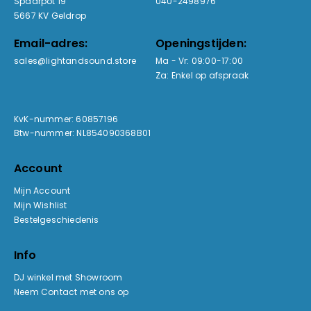
Spaarpot 19
040-2498976
5667 KV Geldrop
Email-adres:
Openingstijden:
sales@lightandsound.store
Ma - Vr: 09:00-17:00
Za: Enkel op afspraak
KvK-nummer: 60857196
Btw-nummer: NL854090368B01
Account
Mijn Account
Mijn Wishlist
Bestelgeschiedenis
Info
DJ winkel met Showroom
Neem Contact met ons op