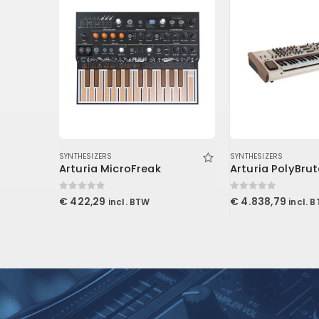
SYNTHESIZERS
SYNTHESIZERS
Arturia MicroFreak
Arturia PolyBrut
0
out of 5
0
out of 5
€
422,29
€
4.838,79
incl. BTW
incl. 