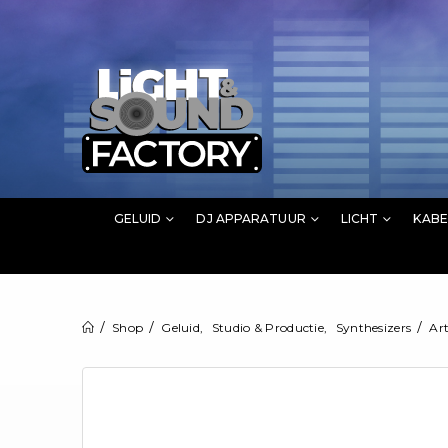
GELUID
DJ APPARATUUR
LICHT
KABE
Shop
Geluid
,
Studio & Productie
,
Synthesizers
Ar