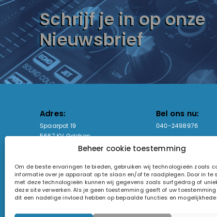
Schrijf je in op onze
Nieuwsbrief
Adres:
Bel ons nu:
Spaarpot 19
040-2498976
5667 KV Geldrop
Beheer cookie toestemming
Email-adres:
Openingstijden
Om de beste ervaringen te bieden, gebruiken wij technologieën zoals 
sales@lightandsound.store
Ma - Vr: 09:00-17:00
informatie over je apparaat op te slaan en/of te raadplegen. Door in t
Za: Enkel op afspra
met deze technologieën kunnen wij gegevens zoals surfgedrag of uniek
deze site verwerken. Als je geen toestemming geeft of uw toestemming i
KvK-nummer: 60857196
dit een nadelige invloed hebben op bepaalde functies en mogelijkhede
Btw-nummer: NL854090368B01