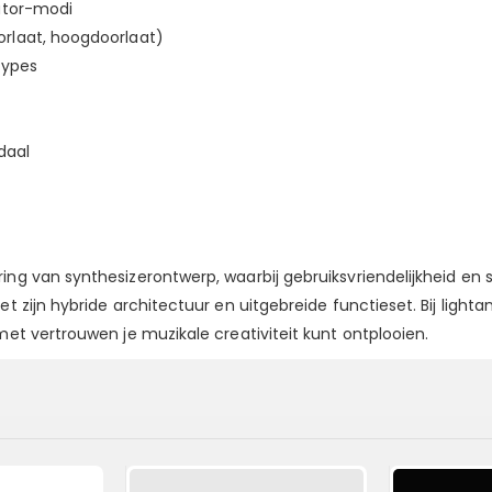
lator-modi
orlaat, hoogdoorlaat)
types
daal
ing van synthesizerontwerp, waarbij gebruiksvriendelijkheid en s
et zijn hybride architectuur en uitgebreide functieset. Bij light
met vertrouwen je muzikale creativiteit kunt ontplooien.