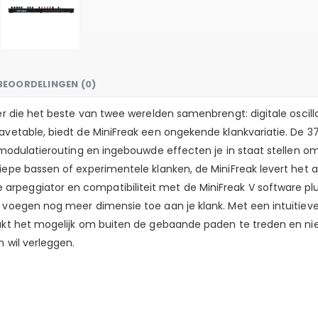
BEOORDELINGEN (0)
er die het beste van twee werelden samenbrengt: digitale oscilla
wavetable, biedt de MiniFreak een ongekende klankvariatie. De 
de modulatierouting en ingebouwde effecten je in staat stellen
diepe bassen of experimentele klanken, de MiniFreak levert het
peggiator en compatibiliteit met de MiniFreak V software plug-
 voegen nog meer dimensie toe aan je klank. Met een intuïtieve 
maakt het mogelijk om buiten de gebaande paden te treden en n
 wil verleggen.