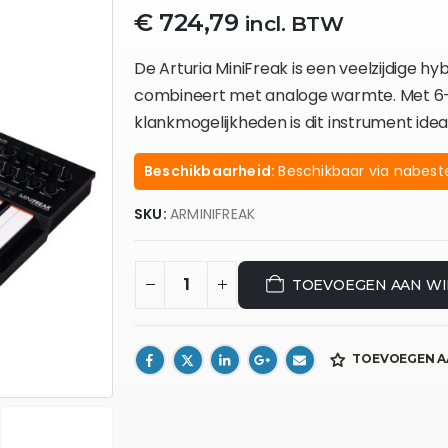
€
724,79
incl. BTW
De Arturia MiniFreak is een veelzijdige hybr
combineert met analoge warmte. Met 6-
klankmogelijkheden is dit instrument ideaa
Beschikbaarheid:
Beschikbaar via nabeste
SKU:
ARMINIFREAK
TOEVOEGEN AAN W
TOEVOEGEN A