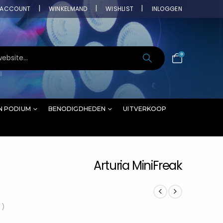
ACCOUNT
WINKELMAND
WISHLIST
INLOGGEN
0
N PODIUM
BENODIGDHEDEN
UITVERKOOP
Arturia MiniFreak
 )