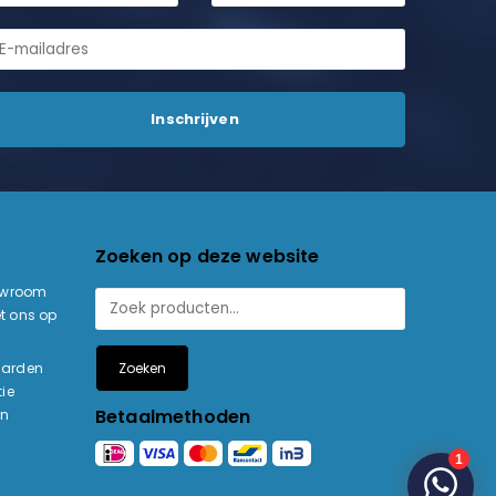
Zoeken op deze website
owroom
t ons op
Zoeken
aarden
ie
Betaalmethoden
en