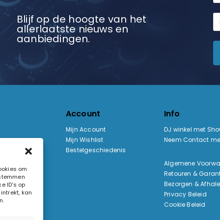
Blijf op de hoogte van het
allerlaatste nieuws en
aanbiedingen.
Account
Info
Mijn Account
DJ winkel met Sh
Mijn Wishlist
Neem Contact me
Bestelgeschiedenis
:
Algemene Voorw
cookies om
Retouren & Garant
e stemmen
ak
Bezorgen & Afhal
e ID's op
ntrekt, kan
Privacy Beleid
n.
Cookie Beleid