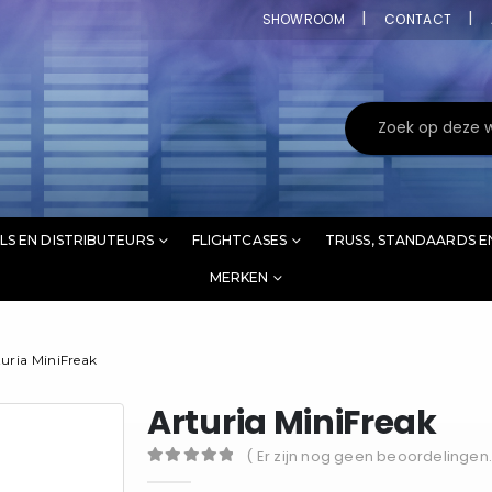
SHOWROOM
CONTACT
LS EN DISTRIBUTEURS
FLIGHTCASES
TRUSS, STANDAARDS E
MERKEN
turia MiniFreak
Arturia MiniFreak
( Er zijn nog geen beoordelingen.
0
out of 5