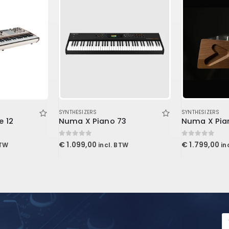
SYNTHESIZERS
SYNTHESIZERS
e 12
Numa X Piano 73
Numa X Pia
0
out of 5
0
out of 5
€
1.099,00
€
1.799,00
BTW
incl. BTW
in