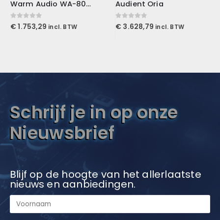
Warm Audio WA-8000
Audient Oria
0
out of 5
0
out of 5
€
1.753,29
€
3.628,79
incl. BTW
incl. BTW
Schrijf je in op onze
Nieuwsbrief
Blijf op de hoogte van het allerlaatste
nieuws en aanbiedingen.