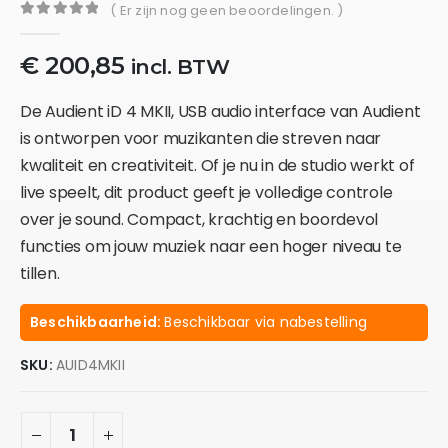
( Er zijn nog geen beoordelingen. )
0
out of 5
€
200,85
incl. BTW
De Audient iD 4 MKII, USB audio interface van Audient
is ontworpen voor muzikanten die streven naar
kwaliteit en creativiteit. Of je nu in de studio werkt of
live speelt, dit product geeft je volledige controle
over je sound. Compact, krachtig en boordevol
functies om jouw muziek naar een hoger niveau te
tillen.
Beschikbaarheid:
Beschikbaar via nabestelling
SKU:
AUID4MKII