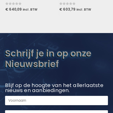
0
out of 5
0
out of 5
€
640,09
€
603,79
incl. BTW
incl. BTW
Schrijf je in op onze
Nieuwsbrief
Blijf op de hoogte van het allerlaatste
nieuws en aanbiedingen.