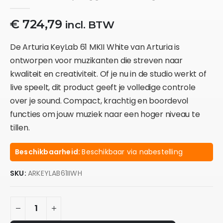
0
out of 5
€
724,79
incl. BTW
De Arturia KeyLab 61 MKII White van Arturia is
ontworpen voor muzikanten die streven naar
kwaliteit en creativiteit. Of je nu in de studio werkt of
live speelt, dit product geeft je volledige controle
over je sound. Compact, krachtig en boordevol
functies om jouw muziek naar een hoger niveau te
tillen.
Beschikbaarheid:
Beschikbaar via nabestelling
SKU:
ARKEYLAB61IIWH