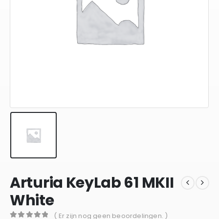
Arturia KeyLab 61 MKII
White
( Er zijn nog geen beoordelingen. )