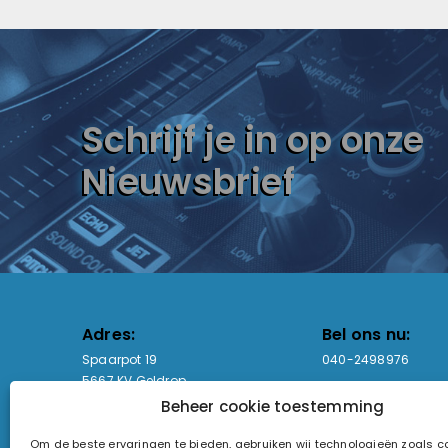
Schrijf je in op onze
Nieuwsbrief
Adres:
Bel ons nu:
Spaarpot 19
040-2498976
5667 KV Geldrop
Beheer cookie toestemming
Email-adres:
Openingstijden
Om de beste ervaringen te bieden, gebruiken wij technologieën zoals 
sales@lightandsound.store
Ma - Vr: 09:00-17:00