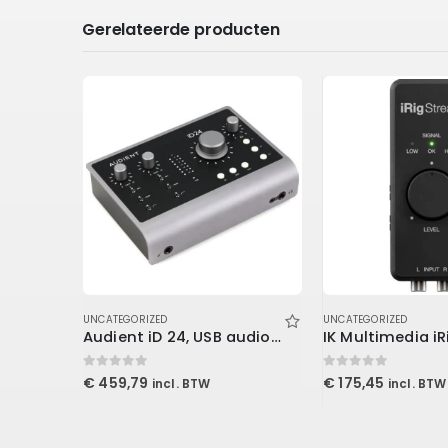
Gerelateerde producten
UNCATEGORIZED
UNCATEGORIZED
Gravity SF 36 M10 F – Reducer Flange from 36 mm to M10, Female
Audient iD 24, USB audio interface
0
out of 5
0
out of 5
€
459,79
€
175,45
incl. BTW
incl. BTW