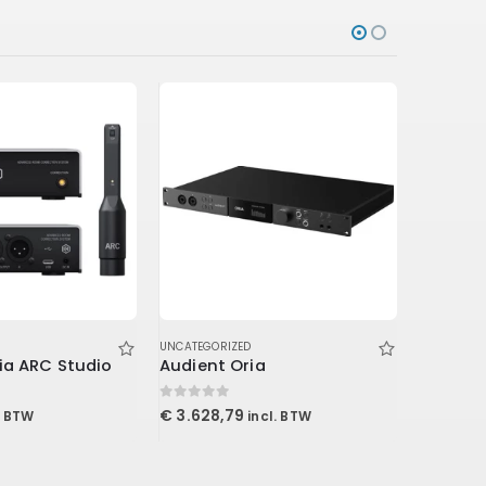
UNCATEGORIZED
UNCATEGOR
ia ARC Studio
Audient Oria
Arturia
0
out of 5
0
out of 5
€
3.628,79
€
1.934,
. BTW
incl. BTW