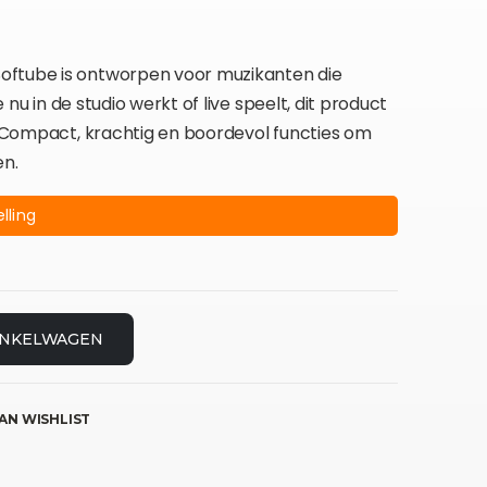
oftube is ontworpen voor muzikanten die
e nu in de studio werkt of live speelt, dit product
d. Compact, krachtig en boordevol functies om
en.
lling
INKELWAGEN
AN WISHLIST