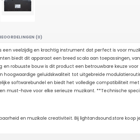
BEOORDELINGEN (0)
een veelzijdig en krachtig instrument dat perfect is voor muzi
n biedt dit apparaat een breed scala aan toepassingen, van st
ng en robuuste bouw is dit product een betrouwbare keuze voor i
 hoogwaardige geluidskwaliteit tot uitgebreide modulatieroutin
ijke softwarebundel en biedt het volledige compatibiliteit me
en must-have voor elke serieuze muzikant. **Technische specif
baarheid en muzikale creativiteit. Bij lightandsound.store koo