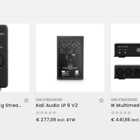
UNCATEGORIZED
UNCATEGORIZED
IK Multimedia iRig Stream
Kali Audio LP 6 V2
IK Multimed
0
out of 5
0
out of 5
€
277,09
€
441,65
incl. BTW
incl