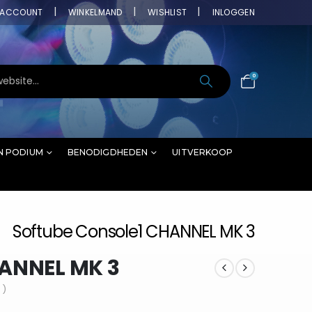
ACCOUNT
WINKELMAND
WISHLIST
INLOGGEN
0
N PODIUM
BENODIGDHEDEN
UITVERKOOP
Softube Console1 CHANNEL MK 3
HANNEL MK 3
 )