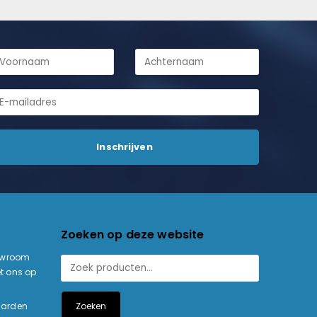
Zoeken op deze website
owroom
t ons op
Zoeken
aarden