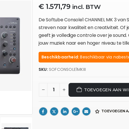
€
1.571,79
incl. BTW
De Softube Console1 CHANNEL MK 3 van S
streven naar kwaliteit en creativiteit. Of j
geeft je volledige controle over je soun
jouw muziek naar een hoger niveau te till
Beschikbaarheid:
Beschikbaar via nabeste
SKU:
SOFCONSOLE1MKIII
TOEVOEGEN AAN W
TOEVOEGEN A