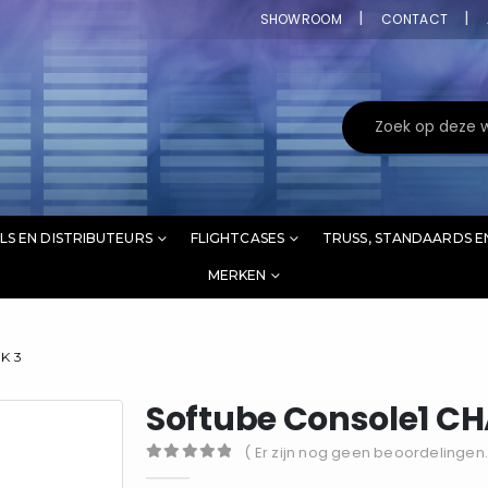
SHOWROOM
CONTACT
LS EN DISTRIBUTEURS
FLIGHTCASES
TRUSS, STANDAARDS E
MERKEN
K 3
Softube Console1 C
( Er zijn nog geen beoordelingen.
0
out of 5