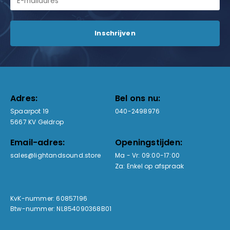
Adres:
Bel ons nu:
Spaarpot 19
040-2498976
5667 KV Geldrop
Email-adres:
Openingstijden:
sales@lightandsound.store
Ma - Vr: 09:00-17:00
Za: Enkel op afspraak
KvK-nummer: 60857196
Btw-nummer: NL854090368B01