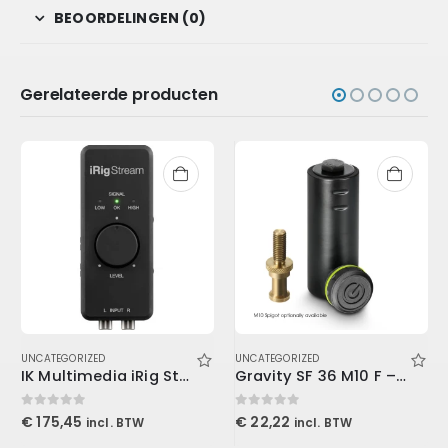
BEOORDELINGEN (0)
Gerelateerde producten
UNCATEGORIZED
UNCATEGORIZED
IK Multimedia iRig Stream
Gravity SF 36 M10 F – Reducer Flange from 36 mm to M10, Female
0
out of 5
0
out of 5
€
175,45
€
22,22
incl. BTW
incl. BTW