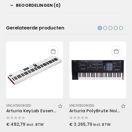
BEOORDELINGEN (0)
Gerelateerde producten
UNCATEGORIZED
UNCATEGORIZED
Arturia KeyLab Essential 3 88 WH
Arturia PolyBrute Noir Edition
0
out of 5
0
out of 5
€
482,79
€
3.265,79
incl. BTW
incl. BTW