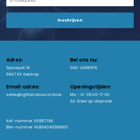
Adres:
Bel ons nu:
Spaarpot 19
040-2498976
5667 KV Geldrop
Email-adres:
Openingstijden:
sales@lightandsound.store
Ma - Vr: 09:00-17:00
Za: Enkel op afspraak
KvK-nummer: 60857196
Btw-nummer: NL854090368B01