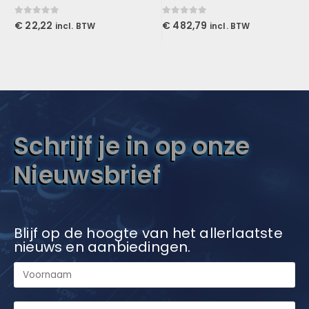
0
out of 5
0
out of 5
€
22,22
€
482,79
incl. BTW
incl. BTW
Schrijf je in op onze
Nieuwsbrief
Blijf op de hoogte van het allerlaatste
nieuws en aanbiedingen.