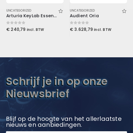
UNCATEGORIZED
UNCATEGORIZED
Arturia KeyLab Essential 3 49 Black
Audient Oria
0
out of 5
0
out of 5
€
240,79
€
3.628,79
incl. BTW
incl. BTW
Schrijf je in op onze
Nieuwsbrief
Blijf op de hoogte van het allerlaatste
nieuws en aanbiedingen.