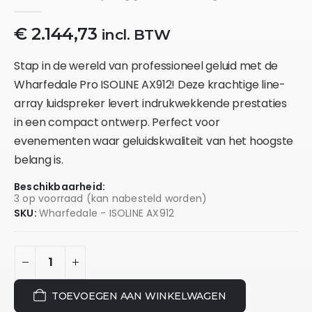
0
out of 5
€
2.144,73
incl. BTW
Stap in de wereld van professioneel geluid met de
Wharfedale Pro ISOLINE AX912! Deze krachtige line-
array luidspreker levert indrukwekkende prestaties
in een compact ontwerp. Perfect voor
evenementen waar geluidskwaliteit van het hoogste
belang is.
Beschikbaarheid:
3 op voorraad (kan nabesteld worden)
SKU:
Wharfedale - ISOLINE AX912
TOEVOEGEN AAN WINKELWAGEN