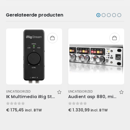
Gerelateerde producten
UNCATEGORIZED
UNCATEGORIZED
IK Multimedia iRig Stream
Audient asp 880, microphone preamplifier
0
out of 5
0
out of 5
€
175,45
€
1.330,99
incl. BTW
incl. BTW