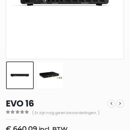
EVO 16
( Er zijn nog geen beoordelingen. )
0
out of 5
€
640,09
incl. BTW