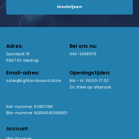
Adres:
Bel ons nu:
Spaarpot 19
040-2498976
5667 KV Geldrop
Email-adres:
Openingstijden:
sales@lightandsound.store
Ma - Vr: 09:00-17:00
Za: Enkel op afspraak
KvK-nummer: 60857196
Btw-nummer: NL854090368B01
Account
Mijn Account