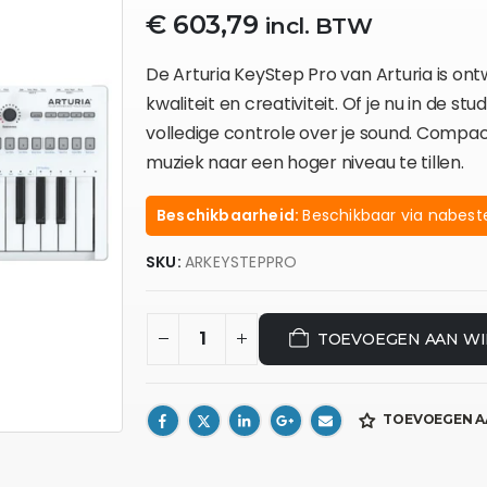
€
603,79
incl. BTW
De Arturia KeyStep Pro van Arturia is o
kwaliteit en creativiteit. Of je nu in de stu
volledige controle over je sound. Compac
muziek naar een hoger niveau te tillen.
Beschikbaarheid:
Beschikbaar via nabeste
SKU:
ARKEYSTEPPRO
TOEVOEGEN AAN W
TOEVOEGEN A