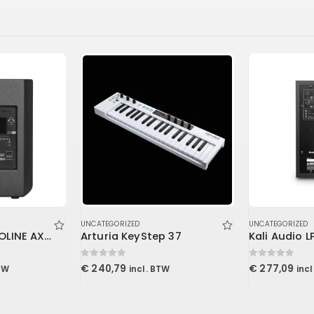
UNCATEGORIZED
UNCATEGORIZED
Wharfedale – ISOLINE AX912 Active
Arturia KeyStep 37
Kali Audio L
0
out of 5
0
out of 5
€
240,79
€
277,09
TW
incl. BTW
inc