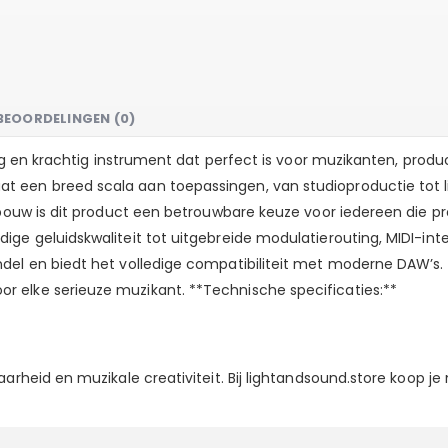
BEOORDELINGEN (0)
dig en krachtig instrument dat perfect is voor muzikanten, prod
 een breed scala aan toepassingen, van studioproductie tot l
 bouw is dit product een betrouwbare keuze voor iedereen die pr
ge geluidskwaliteit tot uitgebreide modulatierouting, MIDI-int
del en biedt het volledige compatibiliteit met moderne DAW’s. 
 elke serieuze muzikant. **Technische specificaties:**
aarheid en muzikale creativiteit. Bij lightandsound.store koop