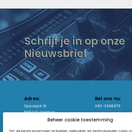
Schrijf je in op onze
Nieuwsbrief
Adres:
Bel ons nu:
Spaarpot 19
040-2498976
5667 KV Geldrop
Beheer cookie toestemming
Email-adres:
Openingstijden
Om de beste ervaringen te bieden, gebruiken wij technologieën zoals 
sales@lightandsound.store
Ma - Vr: 09:00-17:00