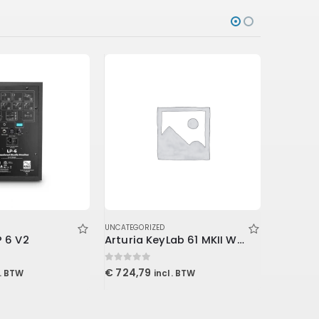
UNCATEGORIZED
UNCATEGOR
P 6 V2
Arturia KeyLab 61 MKII White
0
out of 5
0
out of 5
€
724,79
€
240,7
l. BTW
incl. BTW