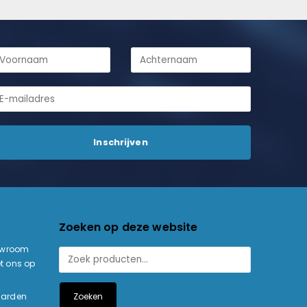
Zoeken op deze website
owroom
t ons op
Zoeken
aarden