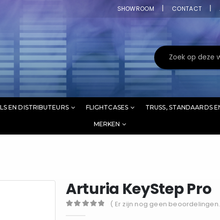
SHOWROOM
CONTACT
LS EN DISTRIBUTEURS
FLIGHTCASES
TRUSS, STANDAARDS E
MERKEN
Arturia KeyStep Pro
( Er zijn nog geen beoordelingen.
0
out of 5