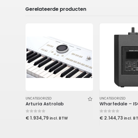
Gerelateerde producten
UNCATEGORIZED
UNCATEGORIZED
IK Multimedia iLoud Micro Monitor Black
Arturia Astrolab
0
out of 5
0
out of 5
€
1.934,79
€
2.144,73
incl. BTW
incl. B