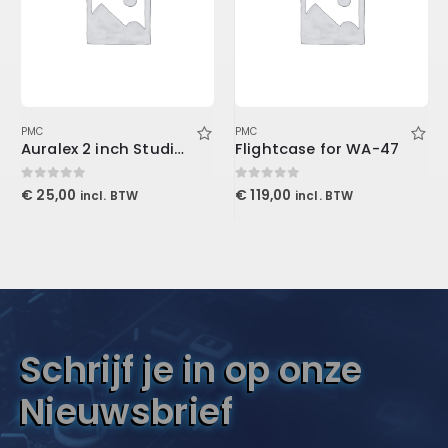
PMC
PMC
Auralex 2 inch Studiofoam-T
Flightcase for WA-47
0
out of 5
0
out of 5
€
25,00
€
119,00
incl. BTW
incl. BTW
Schrijf je in op onze
Nieuwsbrief