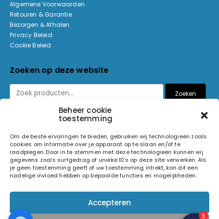
Algemene Voorwaarden
Retouren & Garantie
Bezorgen & Afhalen
Privacy Beleid
Cookie Beleid
Zoeken op deze website
Zoeken
Beheer cookie
toestemming
Betaalmethoden
Om de beste ervaringen te bieden, gebruiken wij technologieën zoals
cookies om informatie over je apparaat op te slaan en/of te
raadplegen. Door in te stemmen met deze technologieën kunnen wij
gegevens zoals surfgedrag of unieke ID's op deze site verwerken. Als
je geen toestemming geeft of uw toestemming intrekt, kan dit een
nadelige invloed hebben op bepaalde functies en mogelijkheden.
© 2026 Light and Sound Factory. Alle rechten voorbehouden.
Accepteren
Pixiefied by