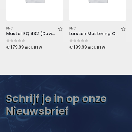
PMC
PMC
Master EQ 432 (Download)
Lurssen Mastering Console (Download)
0
out of 5
0
out of 5
€
179,99
€
199,99
incl. BTW
incl. BTW
Schrijf je in op onze
Nieuwsbrief