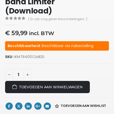
band Limiter
(Download)
( Er zijn nog geen beoordelingen. )
0
out of 5
€
59,99
incl. BTW
Beschikbaarheid:
Beschikbaar via nabestelling
SKU:
IKMTR400CLMDD
TOEVOEGEN AAN WINKELWAGEN
TOEVOEGEN AAN WISHLIST