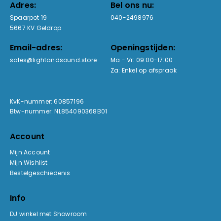
Adres:
Bel ons nu:
Spaarpot 19
040-2498976
5667 KV Geldrop
Email-adres:
Openingstijden:
sales@lightandsound.store
Ma - Vr: 09:00-17:00
Za: Enkel op afspraak
KvK-nummer: 60857196
Btw-nummer: NL854090368B01
Account
Mijn Account
Mijn Wishlist
Bestelgeschiedenis
Info
DJ winkel met Showroom