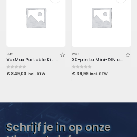
PMC
PMC
VoxMax Portable Kit 2-ProMax V2, 1-Mudguard V2, 2-Stand Mount LENRD
30-pin to Mini-DIN cable
0
out of 5
0
out of 5
€
849,00
€
36,99
incl. BTW
incl. BTW
Schrijf je in op onze