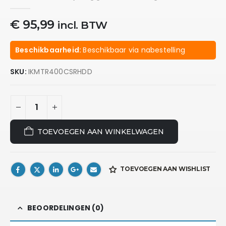
0
out of 5
€
95,99
incl. BTW
Beschikbaarheid:
Beschikbaar via nabestelling
SKU:
IKMTR400CSRHDD
TOEVOEGEN AAN WINKELWAGEN
TOEVOEGEN AAN WISHLIST
BEOORDELINGEN (0)