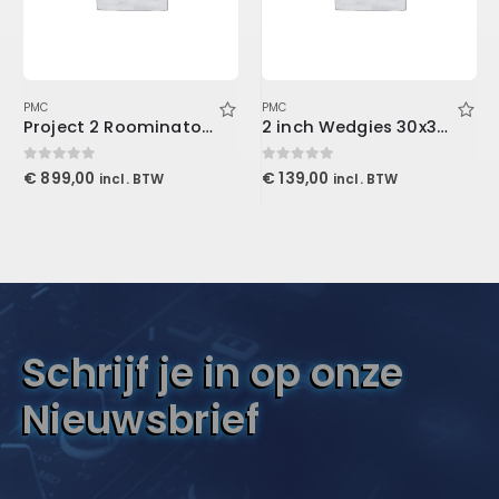
PMC
PMC
Project 2 Roominator Kit Burgundy
2 inch Wedgies 30x30x5cm, Purple
0
out of 5
0
out of 5
€
899,00
€
139,00
incl. BTW
incl. BTW
Schrijf je in op onze
Nieuwsbrief