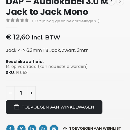
DAP – Audiokabel 3.0 M
Jack to Jack Mono
( Er zijn nog geen beoordelingen. )
0
out of 5
€
12,60
incl. BTW
Jack <-> 6.3mm TS Jack, Zwart, 3mtr
Beschikbaarheid:
14 op voorraad (kan nabesteld worden)
SKU:
FL053
TOEVOEGEN AAN WINKELWAGEN
TOEVOEGEN AAN WISHLIST