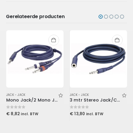
Gerelateerde producten
JACK - JACK
JACK - JACK
Mono Jack/2 Mono Jack 3 mtr Line/Instrumentcable
3 mtr Stereo Jack/Contra Jack
0
out of 5
0
out of 5
€
8,82
€
13,80
incl. BTW
incl. BTW